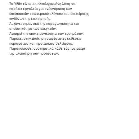
Το RIBIA είναι μια ολοκληρωμένη λύση που
παρέχει εργαλεία για ενδυνάμωση των
διαδικασιών εσωτερικού ελέγχου και διαχείρισης
κινδύνων της επιχείρησής.
Αυξάνει σημαντικά την παραγωγικότητα και
αποδοτικότητα των ελεγκτών.
Αφαιρεί την υποκειμενικότητα των ευρημάτων.
Παρέχει στην Διοίκηση σαφέστατες εκθέσεις
πορισμάτων και προτάσεων βελτίωσης.
Παρακολουθεί συστηματικά κάθε εύρημα μέχρι
την υλοποίηση των προτάσεων.
Τράπεζες
Αλλάζουμε τον τρόπο που μια Τράπεζα προσεγγίζει
την αγορά για πώληση των προϊόντων της και τον
τρόπο που επικοινωνούν, συνεργάζονται και
αλληλεπιδρούν τα στελέχη της, τα δίκτυα
συνεργατών της και οι πελάτες της.
Έτοιμα