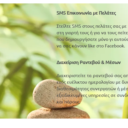
SMS Επικοινωνία με Πελάτες
Στείλτε SMS στους πελάτες σας με 
στη γιορτή τους ή για να τους πείτ
που δημιουργήσατε μόνο γι αυτού
να σας κάνουν like στο Facebook.
Διαχείριση Ραντεβού & Μέσων
Διαχειριστείτε τα ραντεβού σας 
ενός ευέλικτου ημερολογίου με δυ
διαθεσιμότητας συνεργατών ή μέ
εξειδικευμένες υπηρεσίες σε συν
και πόρους.