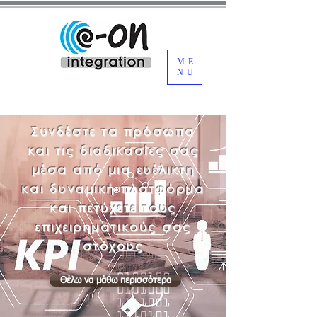
ME
NU
Συνδέστε τα πρόσωπα
και τις διαδικασίες σας
μέσα από μια ευέλικτη
και δυναμική πλατφόρμα
και πετύχετε τους
επιχειρηματικούς σας
στόχους
Θέλω να μάθω περισσότερα