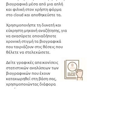
βιογραφικά μέσα από μια απλή
και φιλική στον χρήστη φόρμα
στο cloud και αποθηκεύστε τα.
Χρησιμοποιήστε τη δυνατή και
εύχρηστη μηχανή αναζήτησης, για
να ανασύρετε οποιαδήποτε
χρονική στιγμή τα βιογραφικά
που ταιριάζουν στις θέσεις που
θέλετε να στελεχώσετε.
Δείτε γραφικές απεικονίσεις
στατιστικών αναλύσεων των
βιογραφικών που έχουν
καταχωρηθεί στη βάση σας,
χρησιμοποιώντας διάφορα
κριτήρια.
Δώστε δυνατότητα ελεγχόμενης,
περιορισμένης ή πλήρους
πρόσβασης σε στελέχη μονάδων
ή γεωγραφικών σημείων της
επιχείρησής σας ώστε να
μπορούν να επιλέξουν μόνοι
τους, τους ανθρώπους που