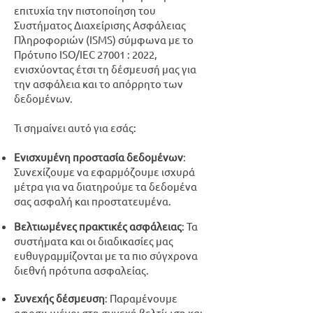
επιτυχία την πιστοποίηση του
Συστήματος Διαχείρισης Ασφάλειας
Πληροφοριών (ISMS) σύμφωνα με το
Πρότυπο ISO/IEC 27001 : 2022,
ενισχύοντας έτσι τη δέσμευσή μας για
την ασφάλεια και το απόρρητο των
δεδομένων.
Τι σημαίνει αυτό για εσάς:
Ενισχυμένη προστασία δεδομένων
:
Συνεχίζουμε να εφαρμόζουμε ισχυρά
μέτρα για να διατηρούμε τα δεδομένα
σας ασφαλή και προστατευμένα.
Βελτιωμένες πρακτικές ασφάλειας
: Τα
συστήματα και οι διαδικασίες μας
ευθυγραμμίζονται με τα πιο σύγχρονα
διεθνή πρότυπα ασφαλείας.
Συνεχής δέσμευση
: Παραμένουμε
αφοσιωμένοι στη συνεχή βελτίωση και