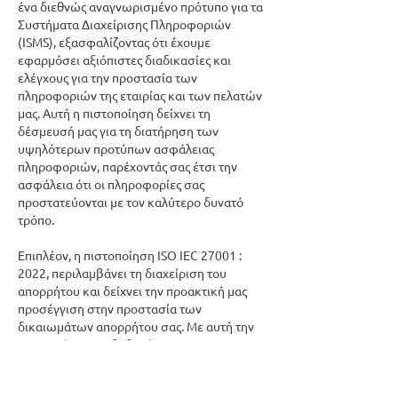
ένα διεθνώς αναγνωρισμένο πρότυπο για τα
Συστήματα Διαχείρισης Πληροφοριών
(ISMS), εξασφαλίζοντας ότι έχουμε
εφαρμόσει αξιόπιστες διαδικασίες και
ελέγχους για την προστασία των
πληροφοριών της εταιρίας και των πελατών
μας. Αυτή η πιστοποίηση δείχνει τη
δέσμευσή μας για τη διατήρηση των
υψηλότερων προτύπων ασφάλειας
πληροφοριών, παρέχοντάς σας έτσι την
ασφάλεια ότι οι πληροφορίες σας
προστατεύονται με τον καλύτερο δυνατό
τρόπο.
Επιπλέον, η πιστοποίηση ISO
IEC 27001 :
2022
, περιλαμβάνει τη διαχείριση του
απορρήτου και δείχνει την προακτική μας
προσέγγιση στην προστασία των
δικαιωμάτων απορρήτου σας. Με αυτή την
πιστοποίηση, επιβεβαιώνουμε τη
συμμόρφωσή μας με παγκόσμιους
κανονισμούς περί απορρήτου όπως ο GDPR,
ενισχύοντας έτσι τη δέσμευσή μας να