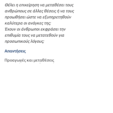
Θέλει η επιχείρηση να μεταθέσει τους 
ανθρώπους σε άλλες θέσεις ή να τους 
προωθήσει ώστε να εξυπηρετηθούν 
καλύτερα οι ανάγκες της;
Έχουν οι άνθρωποι εκφράσει την 
επιθυμία τους να μετατεθούν για 
προσωπικούς λόγους;
Απαντήσεις
Προαγωγές και μεταθέσεις 
καταγράφονται με λεπτομέρεια σαν 
ροές που αναπαριστούν την όλη 
ελεγκτική και εγκριτική διαδικασία . 
Προσωπικά αιτήματα αξιολογούνται 
μέσω προκαθορισμένων ροών 
εργασίας δίνοντας τη δυνατότητα σε 
κάθε άτομο να ενημερώνεται για την 
πρόοδο του αιτήματός του. 
Ερωτήματα