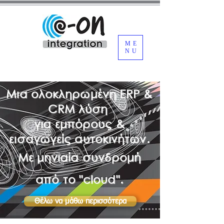
ME
NU
Μια ολοκληρωμένη ERP &
CRM λύση
για εμπόρους &
εισαγωγείς αυτοκινήτων.
Με μηνιαία συνδρομή
από το "cloud".
Θέλω να μάθω περισσότερα