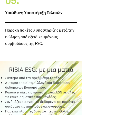
05.
Υπεύθυνη Υποστήριξη Πελατών
Παροχή πακέτου υποστήριξης μετά την
πώληση από εξειδικευμένους
συμβούλους της ESG.
RIBIA ESG: με μια ματιά
Σύστημα από την αρχή μέχρι το τέλος.
Αυτοματοποιεί τη συλλογή και διαχείριση
δεδομένων βιωσιμότητας.
Καλύπτει όλες τις πρωτοβουλίες ESG σε όλες
τις επιχειρηματικές σας μονάδες.
Συνδυάζει οικονομικά δεδομένα και παράγει
αυτόματα τις απαιτούμενες αναφορές.
Παρέχει πλούσιες δυνατότητες υποβολής