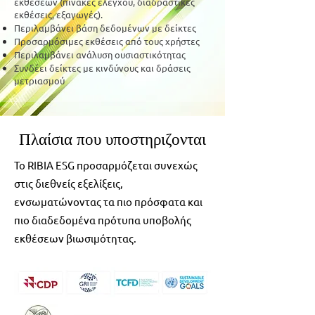
εκθέσεων (πίνακες ελέγχου, διαδραστικές
εκθέσεις, εξαγωγές).
Περιλαμβάνει βάση δεδομένων με δείκτες
Προσαρμόσιμες εκθέσεις από τους χρήστες
Περιλαμβάνει ανάλυση ουσιαστικότητας
Συνδέει δείκτες με κινδύνους και δράσεις
μετριασμού
Πλαίσια που υποστηριζονται
Το RIBIA ESG προσαρμόζεται συνεχώς
στις διεθνείς εξελίξεις,
ενσωματώνοντας τα πιο πρόσφατα και
πιο διαδεδομένα πρότυπα υποβολής
εκθέσεων βιωσιμότητας.