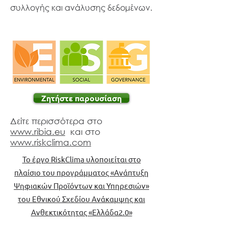
συλλογής και ανάλυσης δεδομένων.
Ζητήστε παρουσίαση
Δείτε περισσότερα στο
www.ribia.eu
και στο
www.riskclima.com
Το έργο RiskClima υλοποιείται στο
πλαίσιο του προγράμματος «Ανάπτυξη
Ψηφιακών Προϊόντων και Υπηρεσιών»
του Εθνικού Σχεδίου Ανάκαμψης και
Ανθεκτικότητας «Ελλάδα2.0»