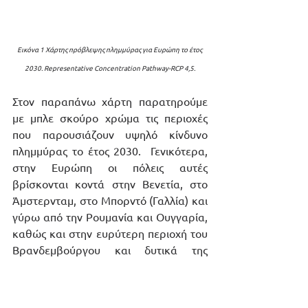
Εικόνα 1 Χάρτης πρόβλεψης πλημμύρας για Ευρώπη το έτος 
2030. Representative Concentration Pathway-RCP 4,5.
Στον παραπάνω χάρτη παρατηρούμε 
με μπλε σκούρο χρώμα τις περιοχές 
που παρουσιάζουν υψηλό κίνδυνο 
πλημμύρας το έτος 2030.  Γενικότερα, 
στην Ευρώπη οι πόλεις αυτές 
βρίσκονται κοντά στην Βενετία, στο 
Άμστερνταμ, στο Μπορντό (Γαλλία) και 
γύρω από την Ρουμανία και Ουγγαρία, 
καθώς και στην ευρύτερη περιοχή του 
Βρανδεμβούργου και δυτικά της 
Εσθονίας. Στην Ελλάδα, η περιοχή της 
Θεσσαλίας προβλέπεται να είναι πιο 
ευάλωτη στο μέλλον, ακόμα και σε ένα 