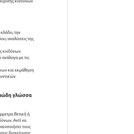
είρισης κινδύνων 
κλάδο, την 
ου, αναλύσεις της 
ς κινδύνων 
ανάλογα με τις 
ύνων και εκμάθηση 
λοντικών 
σιώδη γλώσσα 
ρμετρα θετική ή 
ύνων. Αντί να 
αιοποιήσει τους 
σεις διαχείρισης 