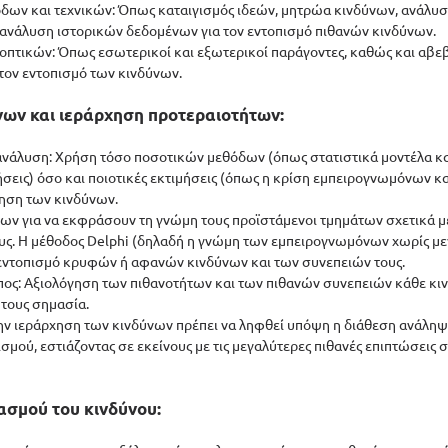
όδων και τεχνικών: Όπως καταιγισμός ιδεών, μητρώα κινδύνων, ανάλυ
 ανάλυση ιστορικών δεδομένων για τον εντοπισμό πιθανών κινδύνων.
οοπτικών: Όπως εσωτερικοί και εξωτερικοί παράγοντες, καθώς και αβεβ
 τον εντοπισμό των κινδύνων.
νων και ιεράρχηση προτεραιοτήτων:
ή ανάλυση: Χρήση τόσο ποσοτικών μεθόδων (όπως στατιστικά μοντέλα κα
σεις) όσο και ποιοτικές εκτιμήσεις (όπως η κρίση εμπειρογνωμόνων και
γηση των κινδύνων.
ιων για να εκφράσουν τη γνώμη τους προϊστάμενοι τμημάτων σχετικά με 
υς. Η μέθοδος Delphi (δηλαδή η γνώμη των εμπειρογνωμόνων χωρίς μ
 εντοπισμό κρυφών ή αφανών κινδύνων και των συνεπειών τους.
τυπος: Αξιολόγηση των πιθανοτήτων και των πιθανών συνεπειών κάθε κιν
 τους σημασία.
 την ιεράρχηση των κινδύνων πρέπει να ληφθεί υπόψη η διάθεση ανάληψ
σμού, εστιάζοντας σε εκείνους με τις μεγαλύτερες πιθανές επιπτώσεις 
ιασμού του κινδύνου: