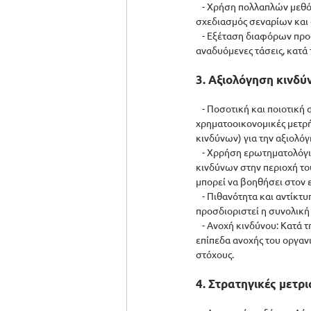
   - Χρήση πολλαπλών μεθ
σχεδιασμός σεναρίων και
   - Εξέταση διαφόρων πρ
αναδυόμενες τάσεις, κατά
3. Αξιολόγηση κινδύ
   - Ποσοτική και ποιοτικ
χρηματοοικονομικές μετρή
κινδύνων) για την αξιολό
   - Χρρήση ερωτηματολόγ
κινδύνων στην περιοχή το
μπορεί να βοηθήσει στον
   - Πιθανότητα και αντίκ
προσδιοριστεί η συνολική
   - Ανοχή κινδύνου: Κατά
επίπεδα ανοχής του οργανι
στόχους.
4. Στρατηγικές μετρ