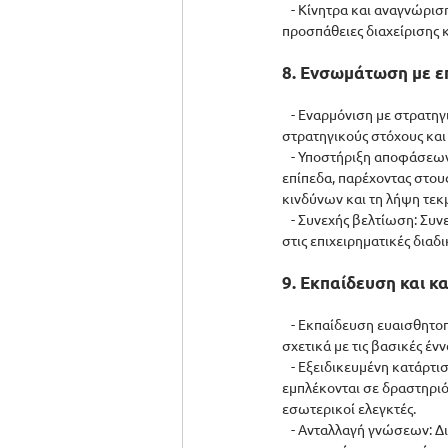
   - Κίνητρα και αναγνώρ
προσπάθειες διαχείρισης 
8. Ενσωμάτωση με επ
   - Εναρμόνιση με στρατ
στρατηγικούς στόχους και 
   - Υποστήριξη αποφάσεω
επίπεδα, παρέχοντας στου
κινδύνων και τη λήψη τε
   - Συνεχής βελτίωση: Συ
στις επιχειρηματικές διαδ
9. Εκπαίδευση και κ
   - Εκπαίδευση ευαισθητ
σχετικά με τις βασικές ένν
   - Εξειδικευμένη κατάρ
εμπλέκονται σε δραστηριό
εσωτερικοί ελεγκτές.
   - Ανταλλαγή γνώσεων: 