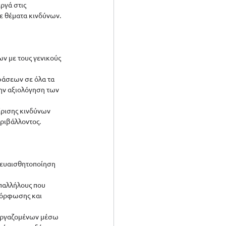
ργά στις 
ε θέματα κινδύνων.
ν με τους γενικούς 
φάσεων σε όλα τα 
ην αξιολόγηση των 
ίρισης κινδύνων 
εριβάλλοντος.
 ευαισθητοποίηση 
παλλήλους που 
μόρφωσης και 
 εργαζομένων μέσω 