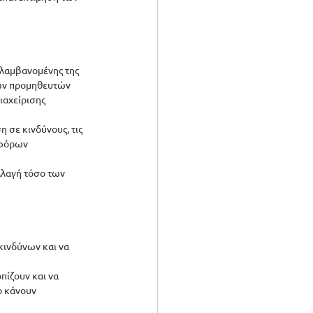
ιλαμβανομένης της 
των προμηθευτών 
αχείρισης 
σε κινδύνους, τις 
αφόρων 
λλαγή τόσο των 
κινδύνων και να 
πίζουν και να 
ο κάνουν 