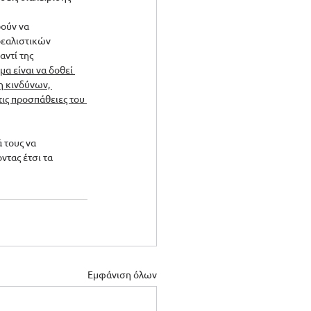
ούν να 
ρεαλιστικών 
ντί της 
μα είναι να δοθεί 
η κινδύνων, 
ις προσπάθειες του 
 τους να 
τας έτσι τα 
Εμφάνιση όλων