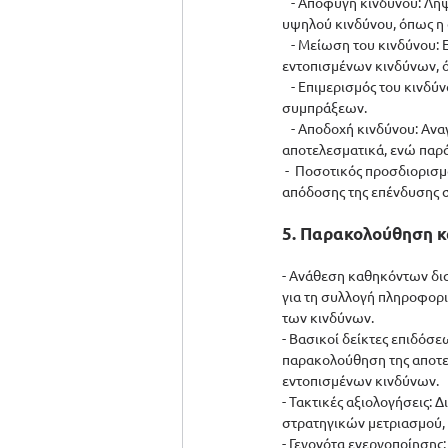
   - Αποφυγή κινδύνου: Λ
υψηλού κινδύνου, όπως η
   - Μείωση του κινδύνου
εντοπισμένων κινδύνων, 
   - Επιμερισμός του κιν
συμπράξεων.
   - Αποδοχή κινδύνου: Α
αποτελεσματικά, ενώ παρ
 -  Ποσοτικός προσδιορισ
απόδοσης της επένδυσης σ
5. Παρακολούθηση κ
- Ανάθεση καθηκόντων δια
για τη συλλογή πληροφορι
των κινδύνων.
- Βασικοί δείκτες επιδόσ
παρακολούθηση της αποτε
εντοπισμένων κινδύνων.
- Τακτικές αξιολογήσεις:
στρατηγικών μετριασμού, 
- Γεγονότα ενεργοποίηση