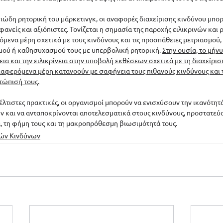
ώδη ρητορική του μάρκετινγκ, οι αναφορές διαχείρισης κινδύνου μπορ
φανείς και αξιόπιστες. Τονίζεται η σημασία της παροχής ειλικρινών και 
ενα μέρη σχετικά με τους κινδύνους και τις προσπάθειες μετριασμού, α
ού ή καθησυχασμού τους με υπερβολική ρητορική. 
Στην ουσία, το μήνυ
α και την ειλικρίνεια στην υποβολή εκθέσεων σχετικά με τη διαχείρισ
διαφερόμενα μέρη κατανοούν με σαφήνεια τους πιθανούς κινδύνους και τ
τώπισή τους.
λτιστες πρακτικές, οι οργανισμοί μπορούν να ενισχύσουν την ικανότητά
ν και να ανταποκρίνονται αποτελεσματικά στους κινδύνους, προστατεύον
α, τη φήμη τους και τη μακροπρόθεσμη βιωσιμότητά τους.
κών Κινδύνων