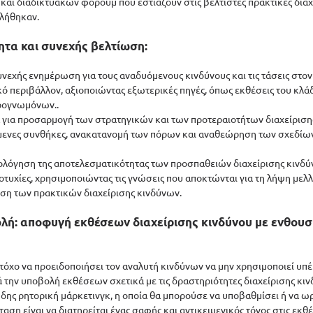
και διαδικτυακών φόρουμ που εστιάζουν στις βέλτιστες πρακτικές διαχ
τλήθηκαν.
ητα και συνεχής βελτίωση:
Συνεχής ενημέρωση για τους αναδυόμενους κινδύνους και τις τάσεις στον 
κό περιβάλλον, αξιοποιώντας εξωτερικές πηγές, όπως εκθέσεις του κλάδ
ιρογνωμόνων..
σία για προσαρμογή των στρατηγικών και των προτεραιοτήτων διαχείριση
μενες συνθήκες, ανακατανομή των πόρων και αναθεώρηση των σχεδίων 
αξιολόγηση της αποτελεσματικότητας των προσπαθειών διαχείρισης κινδ
 αποτυχίες, χρησιμοποιώντας τις γνώσεις που αποκτώνται για τη λήψη μελ
ση των πρακτικών διαχείρισης κινδύνων.
ολή: αποφυγή εκθέσεων διαχείρισης κινδύνου με ενθου
τόχο να προειδοποιήσει τον αναλυτή κινδύνων να μην χρησιμοποιεί υπέ
 την υποβολή εκθέσεων σχετικά με τις δραστηριότητες διαχείρισης κινδ
δης ρητορική μάρκετινγκ, η οποία θα μπορούσε να υποβαθμίσει ή να ωρ
αση είναι να διατηρείται ένας σαφής και αντικειμενικός τόνος στις εκθέ