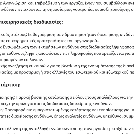
ιση: Αναγνώριση και επιβράβευση των εργαζομένων που συμβάλλουν ενε
κινδύνων, ενισχύοντας τη σημασία μιας νοοτροπίας ευαισθητοποίησης σ
ιχειρησιακές διαδικασίες:
ηγικούς στόχους: Ευθυγράμμιση των δραστηριοτήτων διαχείρισης κινδύνω
τις επιχειρηματικές προτεραιότητες του οργανισμού..
ν: Ενσωμάτωση των εκτιμήσεων κινδύνου στις διαδικασίες λήψης απο
ς υπεύθυνους λήψης αποφάσεων τις πληροφορίες που χρειάζονται για τ
κμηριωμένων επιλογών.
νεχής αναζήτηση ευκαιριών για τη βελτίωση της ενσωμάτωσης της διαχε
ικασίες, με προσαρμογή στις αλλαγές του εσωτερικού και εξωτερικού π
ατάρτιση:
οποίησης: Παροχή βασικής κατάρτισης σε όλους τους υπαλλήλους για την
οιες, την ορολογία και τις διαδικασίες διαχείρισης κινδύνων.
τιση: Προσφορά πιο εμπεριστατωμένης κατάρτισης και εκπαίδευσης για υ
τητες διαχείρισης κινδύνων, όπως αναλυτές κινδύνων, υπεύθυνοι συμ
Διευκόλυνση της ανταλλαγής γνώσεων και της συνεργασίας μεταξύ των