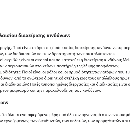
λαισίου διαχείρισης κινδύνων:
μογής: Ποιά είναι τα όρια της διαδικασίας διαχείρισης κινδύνων, συμπ
, των διαδικασιών και των δραστηριοτήτων που καλύπτονται;
ιοί ακριβώς είναι οι σκοποί και που στοχεύει η διαχείριση κινδύνου; Με
 των περιουσιακών στοιχείων υποστήριξη της λήψης αποφάσεων;
ρμοδιότητες: Ποιοί είναι οι ρόλοι και οι αρμοδιότητες των ατόμων που ε
ινδύνων, από τα ανώτερα διοικητικά στελέχη έως τους υπαλλήλους πρώτ
αι διαδικασιών: Ποιές τυποποιημένες διεργασίες και διαδικασίες είναι α
η, τον μετριασμό και την παρακολούθηση των κινδύνων.
νων:
: Για όλα τα ενδιαφερόμενα μέρη από όλο τον οργανισμό στον εντοπισμό
 εργαζομένων, των διευθυντών, των πελατών, των προμηθευτών και 