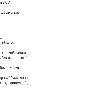
ση SWOT, 
αιότητες και 
ι 
 πίνακες 
τις αξιολογήσεις 
εγάλη τεκμηρίωση) 
δύνου για να 
ης κινδύνων και τα 
στους στρατηγικούς 