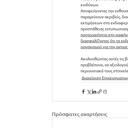
κινδύνων.
Αποφεύγοντας την ενθουσι
παραμείνουν ακριβείς, δια
εκτιμήσεων στα ενδιαφερόμ
προσπάθειας εντυπωσιασμ
προτεραιότητα στη σαφήνει
διασφαλίζοντας ότι τα εν
οργανισμού για την αντιμε
Ακολουθώντας αυτές τις βέ
προβλέπουν, να αξιολογού
περιουσιακά τους στοιχεί
Διαχείριση Επιχειρηματι
Πρόσφατες αναρτήσεις