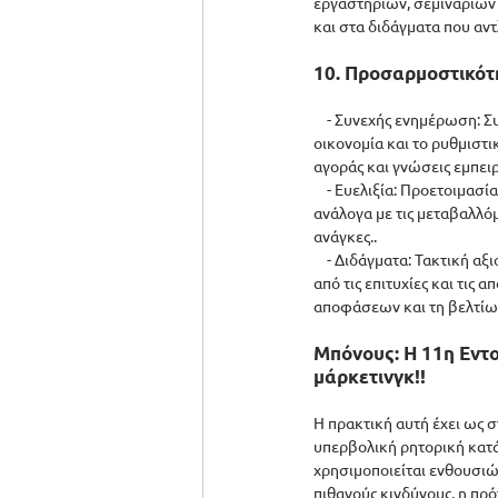
εργαστηρίων, σεμιναρίων 
και στα διδάγματα που αν
10. Προσαρμοστικότ
    - Συνεχής ενημέρωση: 
οικονομία και το ρυθμιστι
αγοράς και γνώσεις εμπε
    - Ευελιξία: Προετοιμα
ανάλογα με τις μεταβαλλό
ανάγκες..
    - Διδάγματα: Τακτική 
από τις επιτυχίες και τις
αποφάσεων και τη βελτίω
Μπόνους: Η 11η Εντ
μάρκετινγκ!!
Η πρακτική αυτή έχει ως σ
υπερβολική ρητορική κατά
χρησιμοποιείται ενθουσιώ
πιθανούς κινδύνους, η πρότ