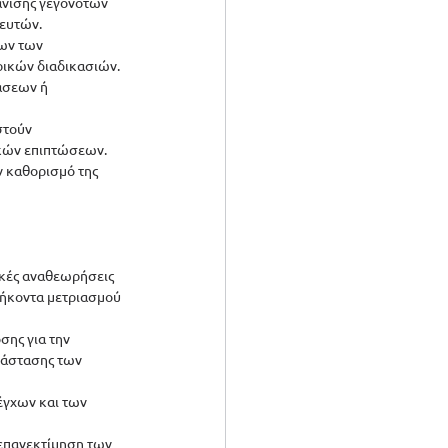
άνισης γεγονότων 
ευτών.
ων των 
ικών διαδικασιών.
άσεων ή 
στούν 
ικών επιπτώσεων.
 καθορισμό της 
ικές αναθεωρήσεις 
θήκοντα μετριασμού 
ης για την 
τάστασης των 
έγχων και των 
επανεκτίμηση των 