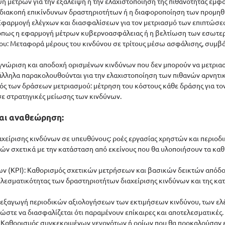
ήψη μέτρων για την εξάλειψη ή την ελαχιστοποίηση της πιθανότητας εμφ
 διακοπή επικίνδυνων δραστηριοτήτων ή η διαφοροποίηση των προμηθ
: Εφαρμογή ελέγχων και διασφαλίσεων για τον μετριασμό των επιπτώσε
όπως η εφαρμογή μέτρων κυβερνοασφάλειας ή η βελτίωση των εσωτερ
δύνου: Μεταφορά μέρους του κινδύνου σε τρίτους μέσω ασφάλισης, συμβ
ναγνώριση και αποδοχή ορισμένων κινδύνων που δεν μπορούν να μετρια
άλληλα παρακολουθούνται για την ελαχιστοποίηση των πιθανών αρνητ
μός των δράσεων μετριασμού: μέτρηση του κόστους κάθε δράσης για τον
ε στρατηγικές μείωσης των κινδύνων.
αι αναθεώρηση:
χείρισης κινδύνων σε υπευθύνους: ροές εργασίας χρηστών και περιοδ
ών σχετικά με την κατάσταση από εκείνους που θα υλοποιήσουν τα κα
εων (KPI): Καθορισμός σχετικών μετρήσεων και βασικών δεικτών απόδοσ
λεσματικότητας των δραστηριοτήτων διαχείρισης κινδύνων και της κα
 Διεξαγωγή περιοδικών αξιολογήσεων των εκτιμήσεων κινδύνου, των ελ
ώστε να διασφαλίζεται ότι παραμένουν επίκαιρες και αποτελεσματικές.
ς: Καθορισμός συγκεκριμένων γεγονότων ή ορίων που θα προκαλούσαν 