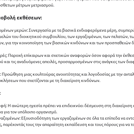
όσθετων μέτρων μετριασμού.
Υποβολή εκθέσεων:
ρομένων μερών: Συνεργασία με τα βασικά ενδιαφερόμενα μέρη, συμπερ
μελών του διοικητικού συμβουλίου, των εργαζομένων, των πελατών, 
ν, για την κοινοποίηση των βασικών κινδύνων και των προσπαθειών δι
ές: Παροχή επίκαιρων και σχετικών αναφορών όσον αφορά την έκθεση 
ύ και τις αναδυόμενες απειλές, προσαρμοσμένων στις ανάγκες των δι
α: Προώθηση μιας κουλτούρας ανοιχτότητας και λογοδοσίας με την αντα
οκλήσεων που σχετίζονται με τη διαχείριση κινδύνων.
:
υφή: Η ανώτερη ηγεσία πρέπει να επιδεικνύει δέσμευση στη διαχείριση 
α για τον υπόλοιπο οργανισμό.
ργαζομένων: Εξουσιοδότηση των εργαζομένων σε όλα τα επίπεδα να εντο
 παρέχοντάς τους την απαραίτητη εκπαίδευση και τους πόρους για να τ