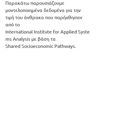
Παρακάτω παρουσιάζουμε 
μοντελοποιημένα δεδομένα για την 
τιμή του άνθρακα που παρήχθησαν 
από το 
International Institute for Applied Syste
ms Analysis με βάση τα 
Shared Socioeconomic Pathways.
Εικόνα 1 Πρόβλεψη τιμή άνθρακα έως το 2100 
βάσει διαφορετικών σεναρίων SSP και μοντέλων. 
Πηγή: Applied Systems Analysis 2018.