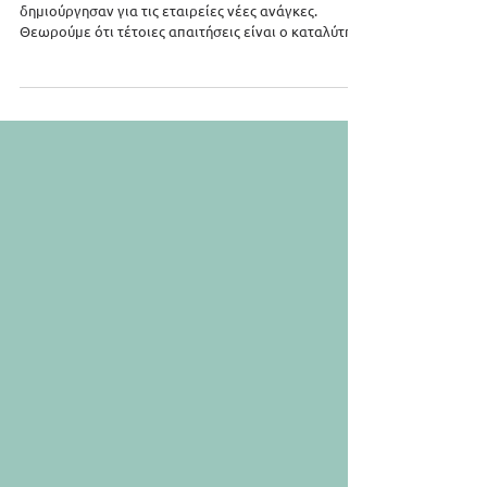
Η Β’ φάση του Ψηφιακού Δελτίου Αποστόλης
Οι κανονιστικές απαιτήσεις με κέντρο το myDATA
δημιούργησαν για τις εταιρείες νέες ανάγκες.
Θεωρούμε ότι τέτοιες απαιτήσεις είναι ο καταλύτης
που οδηγεί την επιχείρηση σε νέες, μοντέρνες
λύσεις.