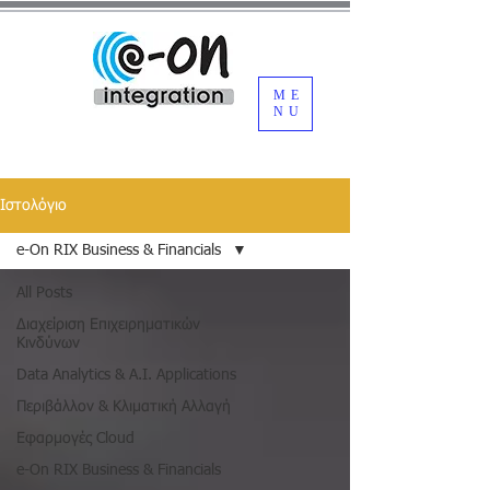
ME
NU
Ιστολόγιο
e-On RIX Business & Financials
All Posts
Διαχείριση Επιχειρηματικών
Κινδύνων
Data Analytics & A.I. Applications
Περιβάλλον & Κλιματική Αλλαγή
Εφαρμογές Cloud
e-On RIX Business & Financials