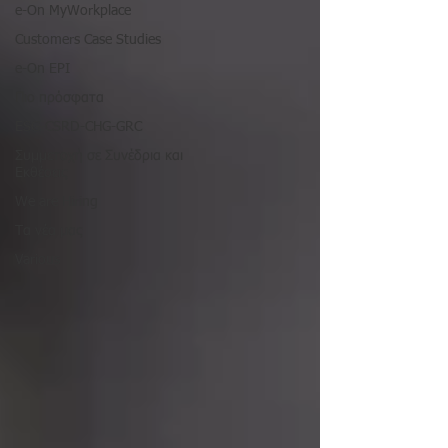
e-On MyWorkplace
Customers Case Studies
e-On EPI
Πιο πρόσφατα
ESG-CSRD-CHG-GRC
Συμμετοχή σε Συνέδρια και
Εκθέσεις
We are Hiring
Τα νέα μας
Various