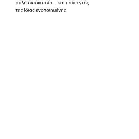
απλή διαδικασία – και πάλι εντός 
της ίδιας ενοποιημένης 
πλατφόρμας E-ON RIX.
Και φυσικά, ό,τι προτείνουμε 
αφορά τεχνολογία Software as a 
Service όπου έχετε μηδενική 
αρχική επένδυση και πληρώνετε 
«με το μήνα» ένα ελάχιστο 
όσο 
και προβλεπτό
 ποσό.
Δεν χρειάζεται να διστάζετε. 
Ξεκινήστε καλύπτοντας την ελάχιστη 
υποχρέωσή σας για Δελτία Αποστολής 
και προχωρήστε προς την πλήρη 
ηλεκτρονικοποίηση της επιχείρησής 
σας με το ρυθμό που σας ταιριάζει, με 
μια λύση δοκιμασμένη!
e-On RIX Business & Financials