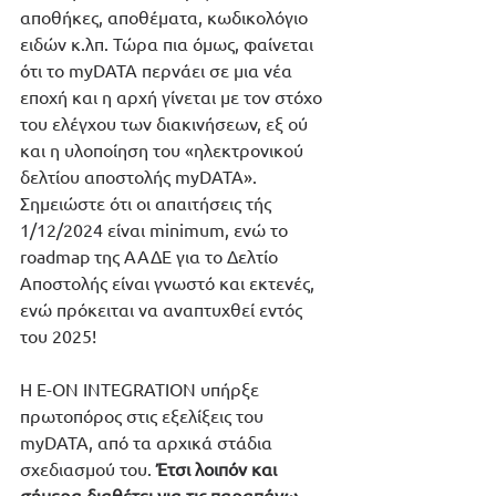
αποθήκες, αποθέματα, κωδικολόγιο 
ειδών κ.λπ. Τώρα πια όμως, φαίνεται 
ότι το myDATA περνάει σε μια νέα 
εποχή και η αρχή γίνεται με τον στόχο 
του ελέγχου των διακινήσεων, εξ ού 
και η υλοποίηση του «ηλεκτρονικού 
δελτίου αποστολής myDATA». 
Σημειώστε ότι οι απαιτήσεις τής 
1/12/2024 είναι minimum, ενώ το 
roadmap της ΑΑΔΕ για το Δελτίο 
Αποστολής είναι γνωστό και εκτενές, 
ενώ πρόκειται να αναπτυχθεί εντός 
του 2025!
Η E-ON INTEGRATION υπήρξε 
πρωτοπόρος στις εξελίξεις του 
myDATA, από τα αρχικά στάδια 
σχεδιασμού του. 
Έτσι λοιπόν και 
σήμερα διαθέτει για τις παραπάνω 