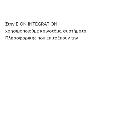
Στην E-ON INTEGRATION 
χρησιμοποιούμε καινοτόμα συστήματα 
Πληροφορικής που επιτρέπουν την 
ταυτόχρονη συνεργασία των 
επιμέρους λειτουργικών μονάδων και 
στελεχών εντός της επιχείρησης για 
την πλήρη αποτύπωση των δεικτών 
ESG
 αλλά και τη διασύνδεση τους με 
άλλες επιχειρηματικές λειτουργίες 
όπως είναι η 
Διαχείριση Κινδύνων και 
ο Εσωτερικός Έλεγχος
.  
Διαβάστε ολόκληρο το άρθρο
Περιβάλλον & Κλιματική Αλλαγή
Διαχείριση Επιχειρηματικών Κινδύνων