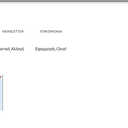
NEWSLETTER
ΕΠΙΚΟΙΝΩΝΙΑ
ματική Αλλαγή
Εφαρμογές Cloud
ιο πρόσφατα
ESG-CSRD-CHG-GRC
FOLLOW US: