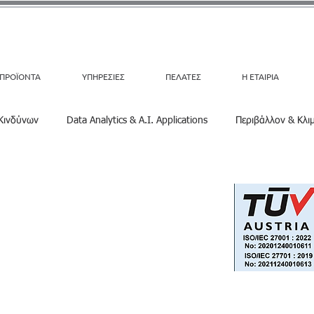
ΠΡΟΪΟΝΤΑ
ΥΠΗΡΕΣΙΕΣ
ΠΕΛΑΤΕΣ
Η ΕΤΑΙΡΙΑ
 Κινδύνων
Data Analytics & A.I. Applications
Περιβάλλον & Κλι
e-On MyWorkplace
Customers Case Studies
e-On EPI
Π
Privacy Policy
Information Security and Data
Protection Policy
We are Hiring
Τα νέα μας
Various