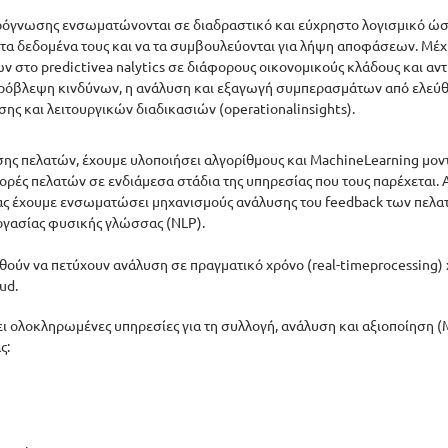
ρόγνωσης ενσωματώνονται σε διαδραστικό και εύχρηστο λογισμικό ώστ
τα δεδομένα τους και να τα συμβουλεύονται για λήψη αποφάσεων. Μέχ
 στο predictivea nalytics σε διάφορους οικονομικούς κλάδους και αντ
πρόβλεψη κινδύνων, η ανάλυση και εξαγωγή συμπερασμάτων από ελεύθε
ς και λειτουργικών διαδικασιών (operationalinsights). 
ησης πελατών, έχουμε υλοποιήσει αλγορίθμους και MachineLearning μοντ
ές πελατών σε ενδιάμεσα στάδια της υπηρεσίας που τους παρέχεται. Α
ς έχουμε ενσωματώσει μηχανισμούς ανάλυσης του feedback των πελα
εργασίας φυσικής γλώσσας (NLP). 
ύν να πετύχουν ανάλυση σε πραγματικό χρόνο (real-timeprocessing)
ud. 
ει ολοκληρωμένες υπηρεσίες για τη συλλογή, ανάλυση και αξιοποίηση 
:  