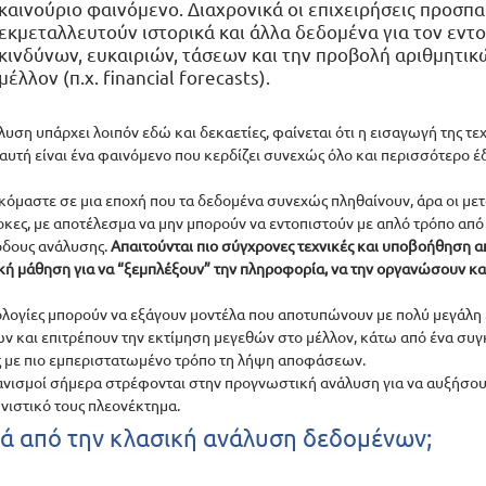
καινούριο φαινόμενο. Διαχρονικά οι επιχειρήσεις προσπα
εκμεταλλευτούν ιστορικά και άλλα δεδομένα για τον εντο
κινδύνων, ευκαιριών, τάσεων και την προβολή αριθμητικ
μέλλον (π.χ. financial forecasts). 
υση υπάρχει λοιπόν εδώ και δεκαετίες, φαίνεται ότι η εισαγωγή της τεχ
υτή είναι ένα φαινόμενο που κερδίζει συνεχώς όλο και περισσότερο έ
κόμαστε σε μια εποχή που τα δεδομένα συνεχώς πληθαίνουν, άρα οι μετ
λοκες, με αποτέλεσμα να μην μπορούν να εντοπιστούν με απλό τρόπο από
όδους ανάλυσης. 
Απαιτούνται πιο σύγχρονες τεχνικές και υποβοήθηση απ
ή μάθηση για να “ξεμπλέξουν” την πληροφορία, να την οργανώσουν και
ολογίες μπορούν να εξάγουν μοντέλα που αποτυπώνουν με πολύ μεγάλη επ
 και επιτρέπουν την εκτίμηση μεγεθών στο μέλλον, κάτω από ένα συγ
με πιο εμπεριστατωμένο τρόπο τη λήψη αποφάσεων.  
γανισμοί σήμερα στρέφονται στην προγνωστική ανάλυση για να αυξήσουν
ιστικό τους πλεονέκτημα.  
ά από την κλασική ανάλυση δεδομένων;