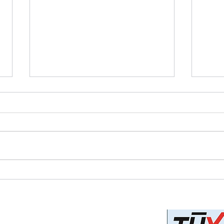
Μπορεί η Επιχείρησή σας να
AI κ
Αντέξει την Κλιματική Κρίση;
Από 
Πρό
Privacy Policy