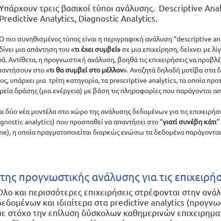
Yπάρχουν τρεις βασικοί τύποι ανάλυσης.  Descriptive Analy
Predictive Analytics, Diagnostic Analytics. 
Ο πιο συνηθισμένος τύπος είναι η περιγραφική ανάλυση “descriptive anal
δίνει μια απάντηση του «
τι έχει συμβεί» 
σε μια επιχείρηση, δείχνει με λίγ
 Αντίθετα, η προγνωστική ανάλυση, βοηθά τις επιχειρήσεις να προβλέψ
απαντήσουν στο «
τι θα συμβεί στο μέλλον
». Αναζητά δηλαδή μοτίβα στα δ
ς, υπάρχει μια  τρίτη κατηγορία, τα prescriptive analytics, τα οποία προ
εία δράσης (μια ενέργεια) με βάση τις πληροφορίες που παράγονται από
δύο νέα μοντέλα στο χώρο της ανάλυσης δεδομένων για τις επιχειρήσεις
nostic analytics) που προσπαθεί να απαντήσει στο “
γιατί συνέβη κάτι
”
ime), η οποία πραγματοποιείται διαρκώς ενώσω τα δεδομένα παράγονται 
της προγνωστικής ανάλυσης για τις επιχειρήσ
Όλο και περισσότερες επιχειρήσεις στρέφονται στην ανά
δεδομένων και ιδιαίτερα στα predictive analytics (προγν
με στόχο την επίλυση δύσκολων καθημερινών επιχειρημα