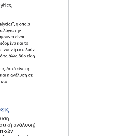
tics, 
ytics”, η οποία 
α λόγια την 
ουν τι είναι 
εδομένα και τα 
τείνουν ή εκτελούν 
 τα άλλα δύο είδη 
. Αυτά είναι η 
 και η ανάλυση σε 
και 
εις
λυση 
ωστική ανάλυση) 
τικών 