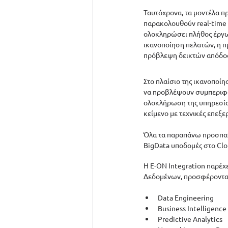
Ταυτόχρονα, τα μοντέλα π
παρακολουθούν real-time 
ολοκληρώσει πλήθος έργων
ικανοποίηση πελατών, η 
πρόβλεψη δεικτών απόδοση
Στο πλαίσιο της ικανοποί
να προβλέψουν συμπεριφορ
ολοκλήρωση της υπηρεσία
κείμενο με τεχνικές επεξ
Όλα τα παραπάνω προσπαθο
BigData υποδομές στο Clo
Η E-ON Integration παρέχ
Δεδομένων, προσφέροντας
Data Engineering 
Business Intelligence 
Predictive Analytics 