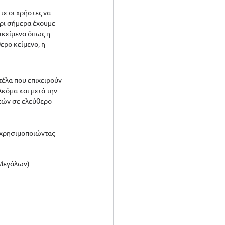
ε οι χρήστες να 
ρι σήμερα έχουμε 
ικείμενα όπως η 
ρο κείμενο, η 
έλα που επιχειρούν 
κόμα και μετά την 
τών σε ελεύθερο 
 χρησιμοποιώντας 
(Μεγάλων) 