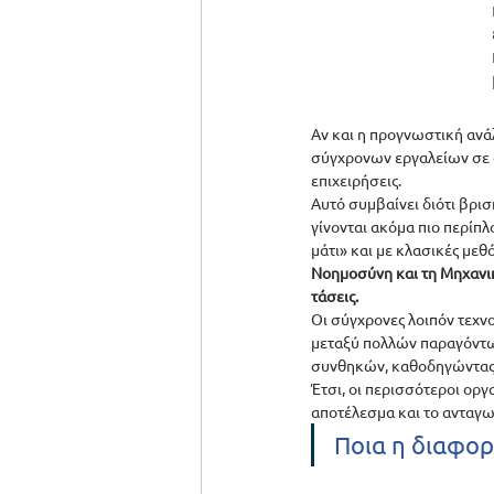
Αν και η προγνωστική ανάλ
σύγχρονων εργαλείων σε α
επιχειρήσεις.  
Αυτό συμβαίνει διότι βρισ
γίνονται ακόμα πιο περίπ
μάτι» και με κλασικές μεθ
Νοημοσύνη και τη Μηχανικ
τάσεις.
Οι σύγχρονες λοιπόν τεχν
μεταξύ πολλών παραγόντων
συνθηκών, καθοδηγώντας 
Έτσι, οι περισσότεροι ορ
αποτέλεσμα και το ανταγων
Ποια η διαφορ