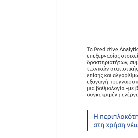
​Τα Predictive Analy
επεξεργασίας στοιχε
δραστηριοτήτων, συ
τεχνικών στατιστική
επίσης και αλγορίθμ
εξαγωγή προγνωστικώ
μια βαθμολογία –με β
συγκεκριμένη ενέργε
Η περιπλοκότη
στη χρήση νέ