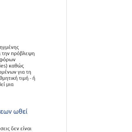
οηγμένης 
α την πρόβλεψη 
αφόρων 
es) καθώς 
ομένων για τη 
ητική τιμή - ή 
εί μια 
εων ωθεί 
εις δεν είναι 