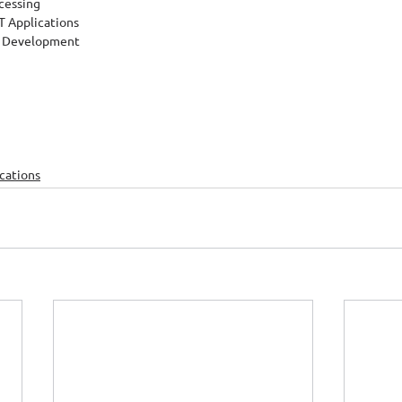
cessing 
oT Applications 
s Development 
ications