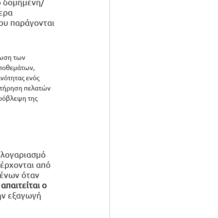
ο δομημένη/
ερα 
ου παράγονται 
ίωση των 
ποθεμάτων, 
νότητας ενός 
ατήρηση πελατών 
ρόβλεψη της 
 λογαριασμό 
έρχονται από 
ένων όταν 
απαιτείται ο 
την εξαγωγή 