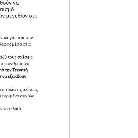
θούν να 
πισμό 
ών μεγεθών στο 
νολογίας και των 
δαφος μέσα στις 
αξύ τους σχέσεις 
 το «ανθρώπινο 
ό την Τεχνητή 
 να εξαχθούν 
ιτυχία τις σχέσεις 
κεκριμένο σύνολο 
 το τελικό 