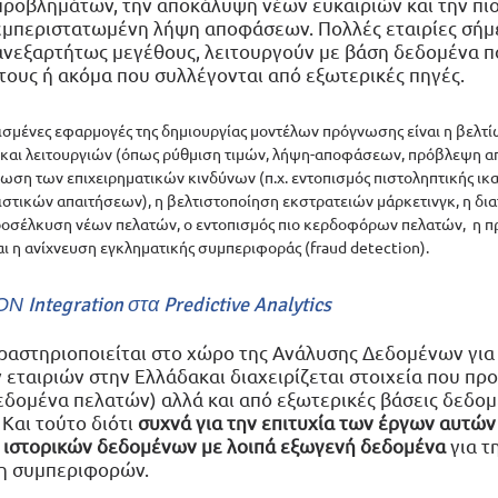
προβλημάτων, την αποκάλυψη νέων ευκαιριών και την πι
εμπεριστατωμένη λήψη αποφάσεων. Πολλές εταιρίες σήμ
ανεξαρτήτως μεγέθους, λειτουργούν με βάση δεδομένα π
τους ή ακόμα που συλλέγονται από εξωτερικές πηγές.  
θισμένες εφαρμογές της δημιουργίας μοντέλων πρόγνωσης είναι η βελτ
και λειτουργιών (όπως ρύθμιση τιμών, λήψη-αποφάσεων, πρόβλεψη α
ίωση των επιχειρηματικών κινδύνων (π.χ. εντοπισμός πιστοληπτικής ικα
στικών απαιτήσεων), η βελτιστοποίηση εκστρατειών μάρκετινγκ, η δι
προσέλκυση νέων πελατών, ο εντοπισμός πιο κερδοφόρων πελατών,  η π
 η ανίχνευση εγκληματικής συμπεριφοράς (fraud detection).  
Ν Integration στα Predictive Analytics
δραστηριοποιείται στο χώρο της Ανάλυσης Δεδομένων για
εταιριών στην Ελλάδακαι διαχειρίζεται στοιχεία που προ
εδομένα πελατών) αλλά και από εξωτερικές βάσεις δεδομ
Και τούτο διότι 
συχνά για την επιτυχία των έργων αυτών 
 ιστορικών δεδομένων με λοιπά εξωγενή δεδομένα
 για 
η συμπεριφορών. 