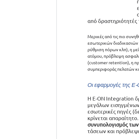
από δραστηριότητές 
Μερικές από τις πιο συνη
εσωτερικών διαδικασιών 
ρύθμιση πόρων κλπ), η με
ατόμου, πρόβλεψη ασφαλι
(customer retention), η 
συμπεριφοράς πελατών και
Οι εφαρμογές της Ε-Ο
H E-ON Integration 
μεγάλων εισηγμένων 
εσωτερικές πηγές (δ
κρίνεται απαραίτητο. 
συνυπολογισμός των
τάσεων και πρόβλεψ