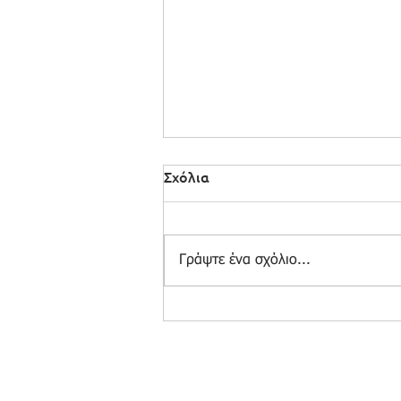
Σχόλια
Γράψτε ένα σχόλιο...
Δημιουργώντας ένα Climate
Hazard Pipeline: Η Υποδομή
πίσω από την Επιστήμη
© 2025 by e-On Integration S.A.
Δημ. Γούναρη 3, 153 43 Αγία Παρασκευή