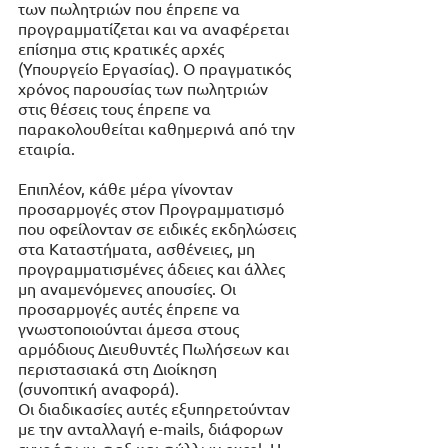
των πωλητριών που έπρεπε να 
προγραμματίζεται και να αναφέρεται 
επίσημα στις κρατικές αρχές 
(Υπουργείο Εργασίας). Ο πραγματικός 
χρόνος παρουσίας των πωλητριών 
στις θέσεις τους έπρεπε να 
παρακολουθείται καθημερινά από την 
εταιρία. 
Επιπλέον, κάθε μέρα γίνονταν 
προσαρμογές στον Προγραμματισμό 
που οφείλονταν σε ειδικές εκδηλώσεις 
στα Καταστήματα, ασθένειες, μη 
προγραμματισμένες άδειες και άλλες 
μη αναμενόμενες απουσίες. Οι 
προσαρμογές αυτές έπρεπε να 
γνωστοποιούνται άμεσα στους 
αρμόδιους Διευθυντές Πωλήσεων και 
περιστασιακά στη Διοίκηση 
(συνοπτική αναφορά).
Οι διαδικασίες αυτές εξυπηρετούνταν 
με την ανταλλαγή e-mails, διάφορων 
εγγράφων, φαξ και φύλλων excel. Η 