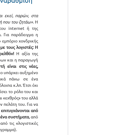
ναβάθμιση 
ι εκεί, παρών, στα 
ή που του ζητάω»
. Η 
ου internet ή της 
. Για παράδειγμα η 
ο εμπόριο χονδρικής 
 με τους λογιστές: Η 
ρελθόν!
 Η αξία της 
δων και η παραγωγή 
ή είναι στις νέες, 
ίο υπάρχει αυξημένο 
τικά πάνω σε ένα 
ιπα κ.λπ. Έτσι όχι 
σει το ρόλο του και 
ι «εχθρός» του αλλά 
 πελάτη του. Για να 
επιτυγχάνονται από 
μένα συστήματα
, από 
πό τις «λογιστικές 
γραμμα).  