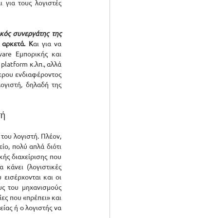
για τους λογιστές 
ός συνεργάτης της 
 αρκετά. Κ
αι για να 
are Εμπορικής και 
latform κ.λπ., αλλά 
ερου ενδιαφέροντος 
ογιστή, δηλαδή της 
τή
του λογιστή. Πλέον, 
ο, πολύ απλά διότι 
κής διαχείρισης που 
α κάνει (λογιστικές 
εισέρχονται και οι 
υς του μηχανισμούς 
ες που «πρέπει» και 
ίας ή ο λογιστής να 