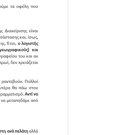
ούμε τα οφέλη που 
 Διαχείρισης είναι 
τάστασης και, ίσως, 
ς. Έτσι, 
ο λογιστής 
γεωγραφικούς) και 
γραφείου του και αν 
ρωί, δεν χρειάζεται 
 ραντεβού». Πολλοί 
υτέρα θα πάω στον 
γραμματισμό. 
Αντί να 
 να μεταπηδάμε από 
στη ανά πελάτη
 αλλά 