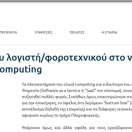
ΠΡΟΪΟΝΤΑ
ΥΠΗΡΕΣΙΕΣ
ΠΕΛΑΤΕΣ
Η ΕΤΑΙΡΙΑ
υ λογιστή/φοροτεχνικού στο ν
computing
Τα πλεονεκτήματα του cloud computing και ειδικότερα του
Υπηρεσία (Software as a Service ή "SaaS” πιο σύντομα), έχου
συζητηθεί πολλές φορές. Συνήθως όμως επικεντρώνουν στ
για την επιχείρηση, το όφελος στο λεγόμενο “bottom line” 
αποτέλεσμα δηλαδή της εταιρείας) και σε διάφορες τεχνικές
αφορούν κυρίως το τμήμα Πληροφορικής. 
Υπάρχουν όμως και άλλα οφέλη για τους εργαζόμενους