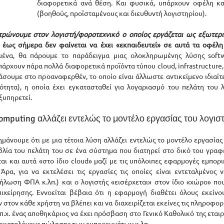
διαφορετικά ανά θέση. Και φυσικά, υπάρχουν οφέλη και 
(βοηθούς, προϊσταμένους και διευθυντή λογιστηρίου). 
τρώνουμε στον λογιστή/φοροτεχνικό ο οποίος εργάζεται ως εξωτερικ
ς έως σήμερα δεν φαίνεται να έχει «εκπαιδευτεί» σε αυτά τα οφέλη
μένα, θα πάρουμε το παράδειγμα μιας ολοκληρωμένης λύσης softw
πάρχουν πάρα πολλά διαφορετικά προϊόντα τύπου cloud, infrastructure, p
άσουμε στο προαναφερθέν, το οποίο είναι άλλωστε αντικείμενο ιδιαίτ
τητα), η οποία έχει εγκατασταθεί για λογαριασμό του πελάτη του λ
ξυπηρετεί. 
omputing αλλάζει εντελώς το μοντέλο εργασίας του λογισ
μάνουμε ότι με μια τέτοια λύση αλλάζει εντελώς το μοντέλο εργασίας 
ιβλία του πελάτη του σε ένα σύστημα που διατηρεί στο δικό του γραφεί
αι και αυτά «στο ίδιο cloud» μαζί με τις υπόλοιπες εφαρμογές εμπορι
 Άρα, για να εκτελέσει τις εργασίες τις οποίες είναι εντεταλμένος ν
δήλωση ΦΠΑ κ.λπ.) και ο λογιστής «εισέρχεται» στον ίδιο «χώρο» που 
ιχείρησης. Εννοείται βέβαια ότι η εφαρμογή διαθέτει όλους εκείνο
στον κάθε χρήστη να βλέπει και να διαχειρίζεται εκείνες τις πληροφορί
 π.χ. ένας αποθηκάριος να έχει πρόσβαση στο Γενικό Καθολικό της εταιρε
ιμοκαταλόγους πώλησης των εμπορευμάτων κ.λπ. 