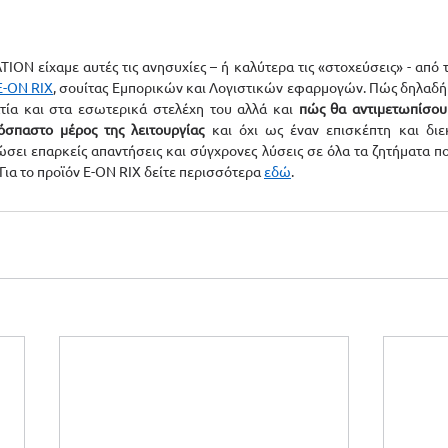
ION είχαμε αυτές τις ανησυχίες – ή καλύτερα τις «στοχεύσεις» - από 
E-ON RIX
, σουίτας Εμπορικών και Λογιστικών εφαρμογών. Πώς δηλαδή
ατία και στα εσωτερικά στελέχη του αλλά και 
πώς θα αντιμετωπίσουμ
σπαστο μέρος της λειτουργίας
 και όχι ως έναν επισκέπτη και διε
ώσει επαρκείς απαντήσεις και σύγχρονες λύσεις σε όλα τα ζητήματα π
Για το προϊόν E-ON RIX δείτε περισσότερα 
εδώ
.  