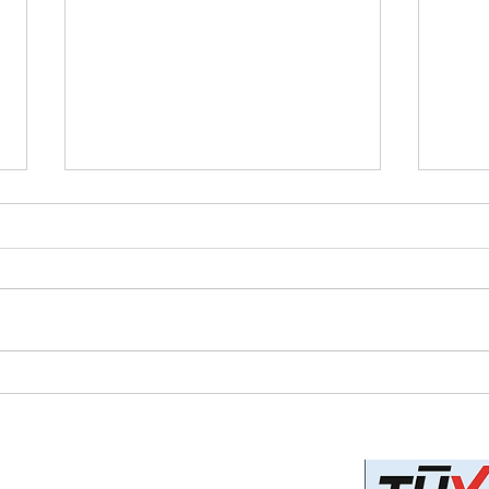
Λύσεις Χρηματοδότησης στα
Οι π
χέρια των Εμπόρων
μοντ
Covi
Privacy Policy