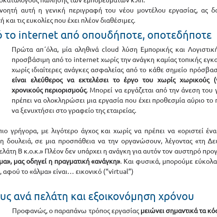
ανοητή αυτή η γενική περιγραφή του νέου μοντέλου εργασίας, ας δ
 και τις ευκολίες που έχει πλέον διαθέσιμες.
 το internet από οπουδήποτε, οποτεδήποτε
Πρώτα απ΄όλα, μία αληθινά cloud λύση Εμπορικής και Λογιστικής
προσβάσιμη από το internet χωρίς την ανάγκη καμίας τοπικής εγκα
χωρίς ιδιαίτερες ανάγκες ασφαλείας από το κάθε σημείο πρόσβαση
είναι ελεύθερος να εκτελέσει το έργο του χωρίς χωρικούς (
χρονικούς περιορισμούς
. Μπορεί να εργάζεται από την άνεση του 
πρέπει να ολοκληρώσει μια εργασία που έχει προθεσμία αύριο το π
να ξενυχτήσει στο γραφείο της εταιρείας. 
ιο γρήγορα, με λιγότερο άγχος και χωρίς να πρέπει να «οριστεί ένα
τη δουλειά, σε μια προσπάθεια να την οργανώσουν, λέγοντας «τη Δε
πελάτη Β κ.ο.κ.» Πλέον δεν υπάρχει η ανάγκη για αυτόν τον αυστηρό προ
α», μας οδηγεί η πραγματική «ανάγκη»
. Και φυσικά, μπορούμε εύκολα
 αφού το «άλμα» είναι… εικονικό (“virtual”) 
ς ανά πελάτη και εξοικονόμηση χρόνου
Προφανώς, ο παραπάνω τρόπος εργασίας 
μειώνει σημαντικά τα κό