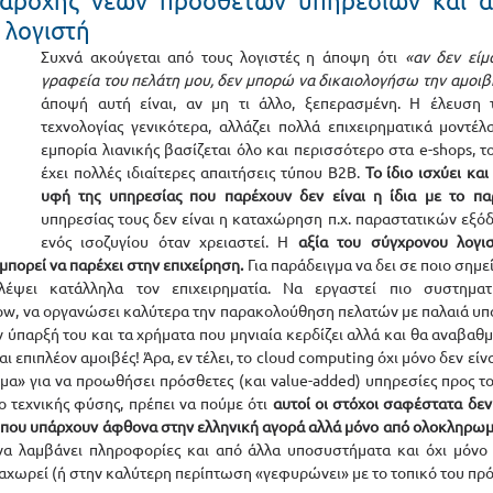
αροχής νέων πρόσθετων υπηρεσιών και α
 λογιστή
Συχνά ακούγεται από τους λογιστές η άποψη ότι 
«αν δεν είμα
γραφεία του πελάτη μου, δεν μπορώ να δικαιολογήσω την αμοιβ
άποψή αυτή είναι, αν μη τι άλλο, ξεπερασμένη. Η έλευση τ
τεχνολογίας γενικότερα, αλλάζει πολλά επιχειρηματικά μοντέλα
εμπορία λιανικής βασίζεται όλο και περισσότερο στα e-shops, τ
έχει πολλές ιδιαίτερες απαιτήσεις τύπου B2B. 
Το ίδιο ισχύει και
υφή της υπηρεσίας που παρέχουν δεν είναι η ίδια με το πα
υπηρεσίας τους δεν είναι η καταχώρηση π.χ. παραστατικών εξό
ενός ισοζυγίου όταν χρειαστεί. Η
 αξία του σύγχρονου λογιστ
μπορεί να παρέχει στην επιχείρηση.
 Για παράδειγμα να δει σε ποιο σημε
έψει κατάλληλα τον επιχειρηματία. Να εργαστεί πιο συστημα
ow, να οργανώσει καλύτερα την παρακολούθηση πελατών με παλαιά υπόλο
 ύπαρξή του και τα χρήματα που μηνιαία κερδίζει αλλά και θα αναβαθμί
 επιπλέον αμοιβές! Άρα, εν τέλει, το cloud computing όχι μόνο δεν είνα
μα» για να προωθήσει πρόσθετες (και value-added) υπηρεσίες προς τον
 τεχνικής φύσης, πρέπει να πούμε ότι 
αυτοί οι στόχοι σαφέστατα δεν 
 που υπάρχουν άφθονα στην ελληνική αγορά αλλά μόνο από ολοκληρω
να λαμβάνει πληροφορίες και από άλλα υποσυστήματα και όχι μόνο α
ταχωρεί (ή στην καλύτερη περίπτωση «γεφυρώνει» με το τοπικό του πρό