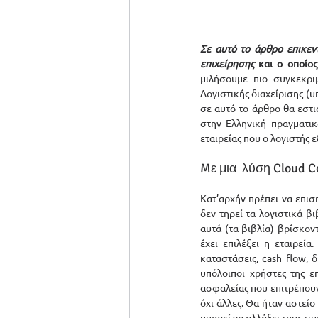
Σε αυτό το άρθρο επικεν
επιχείρησης
 και ο οποίο
μιλήσουμε πιο συγκεκρι
Λογιστικής διαχείρισης (υ
σε αυτό το άρθρο θα εστι
στην Ελληνική πραγματικό
εταιρείας που ο λογιστής ε
Mε μια  λύση Cloud C
Κατ’αρχήν πρέπει να επιση
δεν τηρεί τα λογιστικά β
αυτά (τα βιβλία) βρίσκοντ
έχει επιλέξει η εταιρεία.
καταστάσεις, cash flow, 
υπόλοιποι χρήστες της επ
ασφαλείας που επιτρέπουν 
όχι άλλες. Θα ήταν αστείο
μπορεί να αλλάξει τους τ