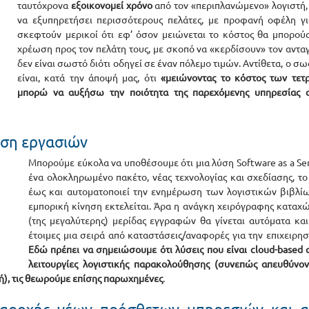
ταυτόχρονα 
εξοικονομεί χρόνο
 από τον «περιπλανώμενο» λογιστή, 
να εξυπηρετήσει περισσότερους πελάτες, με προφανή οφέλη για
σκεφτούν μερικοί ότι εφ’ όσον μειώνεται το κόστος θα μπορούσ
χρέωση προς τον πελάτη τους, με σκοπό να «κερδίσουν» τον αντα
δεν είναι σωστό διότι οδηγεί σε έναν πόλεμο τιμών. Αντίθετα, ο σ
είναι, κατά την άποψή μας, ότι 
«μειώνοντας το κόστος των τετρ
μπορώ να αυξήσω την ποιότητα της παρεχόμενης υπηρεσίας αν
ση εργασιών
Μπορούμε εύκολα να υποθέσουμε ότι μια λύση Software as a Serv
ένα ολοκληρωμένο πακέτο, νέας τεχνολογίας και σχεδίασης, το 
έως και αυτοματοποιεί την ενημέρωση των λογιστικών βιβλίω
εμπορική κίνηση εκτελείται. Άρα η ανάγκη χειρόγραφης καταχώ
(της μεγαλύτερης) μερίδας εγγραφών θα γίνεται αυτόματα και 
Εδώ πρέπει να σημειώσουμε ότι λύσεις που είναι cloud-based 
λειτουργίες λογιστικής παρακολούθησης (συνεπώς απευθύνοντ
ή), τις θεωρούμε επίσης παρωχημένες
. 