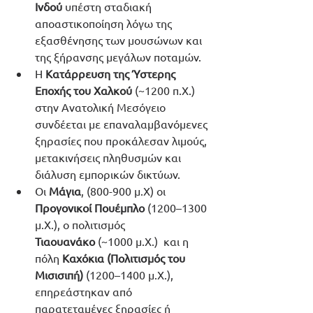
Ινδού
 υπέστη σταδιακή 
αποαστικοποίηση λόγω της 
εξασθένησης των μουσώνων και 
της ξήρανσης μεγάλων ποταμών.
Η 
Κατάρρευση της Ύστερης 
Εποχής του Χαλκού
 (~1200 π.Χ.) 
στην Ανατολική Μεσόγειο 
συνδέεται με επαναλαμβανόμενες 
ξηρασίες που προκάλεσαν λιμούς, 
μετακινήσεις πληθυσμών και 
διάλυση εμπορικών δικτύων.
Οι 
Μάγια
, (800-900 μ.Χ) οι 
Προγονικοί Πουέμπλο 
(1200–1300 
μ.Χ.), ο πολιτισμός 
Τιαουανάκο
 (~1000 μ.Χ.)  και η 
πόλη 
Καχόκια
(Πολιτισμός του 
Μισισιπή) 
(1200–1400 μ.Χ.), 
επηρεάστηκαν από 
παρατεταμένες ξηρασίες ή 