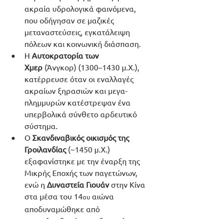
ακραία υδρολογικά φαινόμενα, 
που οδήγησαν σε μαζικές 
μεταναστεύσεις, εγκατάλειψη 
πόλεων και κοινωνική διάσπαση.
Η 
Αυτοκρατορία των 
Χμερ
 (Άνγκορ) (1300–1430 μ.Χ.), 
κατέρρευσε όταν οι εναλλαγές 
ακραίων ξηρασιών και μεγα-
πλημμυρών κατέστρεψαν ένα 
υπερβολικά σύνθετο αρδευτικό 
σύστημα.
Ο 
Σκανδιναβικός οικισμός της 
Γροιλανδίας
 (~1450 μ.Χ.) 
εξαφανίστηκε με την έναρξη της 
Μικρής Εποχής των παγετώνων, 
ενώ η 
Δυναστεία Γιουάν
 στην Κίνα 
στα μέσα του 14
 αιώνα 
ου
αποδυναμώθηκε από 