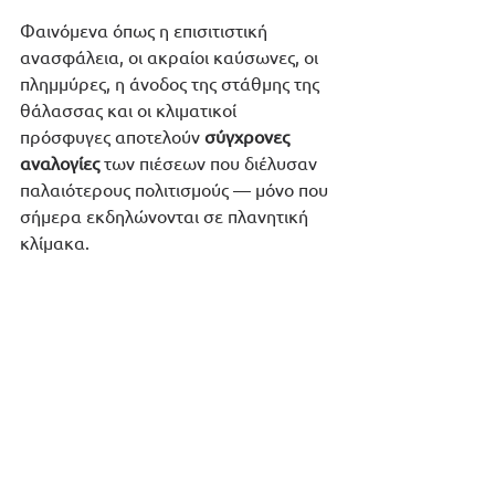
Φαινόμενα όπως η επισιτιστική 
ανασφάλεια, οι ακραίοι καύσωνες, οι 
πλημμύρες, η άνοδος της στάθμης της 
θάλασσας και οι κλιματικοί 
πρόσφυγες αποτελούν 
σύγχρονες 
αναλογίες
 των πιέσεων που διέλυσαν 
παλαιότερους πολιτισμούς — μόνο που 
σήμερα εκδηλώνονται σε πλανητική 
κλίμακα.
Παράδειγμα προς αποφυγή
Η ιστορία δείχνει ότι οι κοινωνίες δεν 
καταρρέουν επειδή αλλάζει το κλίμα, 
αλλά επειδή:
καθυστερούν να δράσουν,
αρνούνται τα επιστημονικά 
δεδομένα,