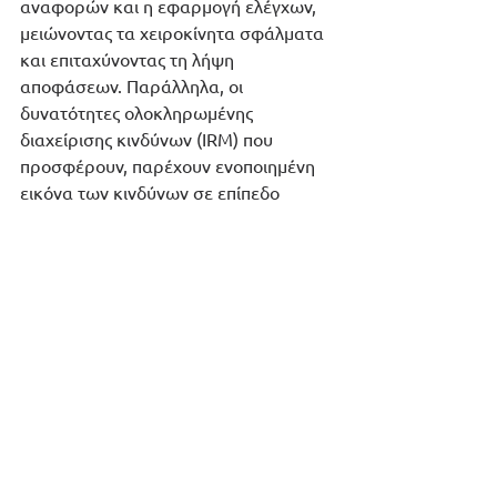
αναφορών και η εφαρμογή ελέγχων, 
μειώνοντας τα χειροκίνητα σφάλματα 
και επιταχύνοντας τη λήψη 
αποφάσεων. Παράλληλα, οι 
δυνατότητες ολοκληρωμένης 
διαχείρισης κινδύνων (IRM) που 
προσφέρουν, παρέχουν ενοποιημένη 
εικόνα των κινδύνων σε επίπεδο 
οργανισμού, ενισχύοντας τη 
συνεργασία μεταξύ τμημάτων και 
διασφαλίζοντας την ευθυγράμμιση με 
τους στρατηγικούς στόχους. Με την 
αξιοποίηση της τεχνολογίας, οι 
οργανισμοί μεταβαίνουν από μια 
αντιδραστική σε μια προληπτική 
προσέγγιση στη διαχείριση κινδύνων, 
ενισχύοντας την ανθεκτικότητα και 
την ικανότητά τους για στρατηγική 
πρόβλεψη.