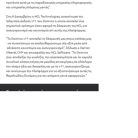
προϊόντα αυτά με τις παραδοσιακές υπηρεσίες πληροφορικής
και υπηρεσίες επόμενης γενιάς".
Στις 4 Δεκεμβρίου η HCL Technologies, ανακοίνωσε την
τελευταία έκδοση v11 του Domino η οποία αποτελεί ένα
σημαντικό ορόσημο όσον αφορά τη δέσμευση της HCL για
εκσυγχρονισμό και καινοτομία επί αυτής της πλατφόρμας.
"Το Domino v11 αποτελεί τη δέσμευσή μας στους πελάτες μας
- να συνεχίσουμε να απελευθερώνουμε νέα αξία μεσα από
αδιάκοπη καινοτομία και εκσυγχρονισμό", δήλωσε ο Darren
Oberst, CVP και επικεφαλής του HCL Software. "Το Domino
έχει αποδείξει την ευελιξία, την επεκτασιμότητα και το χαμηλό
συνολικό κόστος κτήσης σε μεγάλες επιχειρήσεις σε ολόκληρο
τον κόσμο εδώ και δεκαετίες και με το v11, εκσυγχρονίζουμε
και ανοίγουμε την πλατφόρμα για να αξιοποιήσουμε αυτές τις
θεμελιώδεις δυνάμεις για την επόμενη γενιά εφαρμογών."
Στα πλαίσια αυτής της συνεργασίας
είμαστε έτοιμοι να καλύψουμε τις
ανάγκες σας
σε licenses και
renewals/maintenance λογισμικού που
προσφέρεται από την HCL.
Επικοινωνήστε μαζί μας για να μάθετε