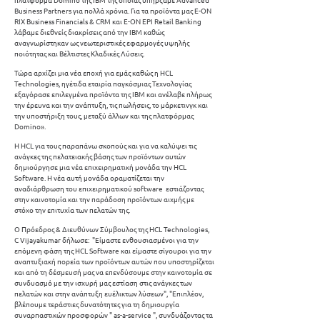
Business Partners για πολλά χρόνια. Για τα προϊόντα μας E-ON
RIX Business Financials & CRM και Ε-ΟΝ EPI Retail Banking
λάβαμε διεθνείς διακρίσεις από την ΙΒΜ καθώς
αναγνωρίστηκαν ως νεωτεριστικές εφαρμογές υψηλής
ποιότητας και Βέλτιστες Κλαδικές Λύσεις.
Τώρα αρχίζει μια νέα εποχή για εμάς καθώς η HCL
Technologies, ηγέτιδα εταιρία παγκόσμιας Τεχνολογίας
εξαγόρασε επιλεγμένα προϊόντα της IBM και ανέλαβε πλήρως
την έρευνα και την ανάπτυξη, τις πωλήσεις, το μάρκετινγκ και
την υποστήριξη τους, μεταξύ άλλων και της πλατφόρμας
Domino».
Η HCL για τους παραπάνω σκοπούς και για να καλύψει τις
ανάγκες της πελατειακής βάσης των προϊόντων αυτών
δημιούργησε μια νέα επιχειρηματική μονάδα την HCL
Software. Η νέα αυτή μονάδα οραματίζεται την
αναδιάρθρωση του επιχειρηματικού software εστιάζοντας
στην καινοτομία και την παράδοση προϊόντων αιχμής με
στόχο την επιτυχία των πελατών της.
Ο Πρόεδρος & Διευθύνων Σύμβουλος της HCL Technologies,
C Vijayakumar δήλωσε: "Είμαστε ενθουσιασμένοι για την
επόμενη φάση της HCL Software και είμαστε σίγουροι για την
αναπτυξιακή πορεία των προϊόντων αυτών που υποστηρίζεται
και από τη δέσμευσή μας να επενδύσουμε στην καινοτομία σε
συνδυασμό με την ισχυρή μας εστίαση στις ανάγκες των
πελατών και στην ανάπτυξη ευέλικτων λύσεων", "Επιπλέον,
βλέπουμε τεράστιες δυνατότητες για τη δημιουργία
συναρπαστικών προσφορών " as-a-service ", συνδυάζοντας τα