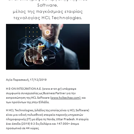
Software,
μέλος της παγκόσμιας εταιρίας
τεχνολογίας HCL Technologies.
​Αγία Παρασκευή, 17/12/2019
H Ε-ΟΝ INTEGRATION A.E. (
www.e-on.gr
) υπέγραψε
συμφωνία συνεργασίας ως Business Partner για την
εκπροσώπηση της ΗCL Software (
www.hcltechsw.com
)
και
των προϊόντων της στην Ελλάδα.
Η HCL Technologies, (κλάδος της οποίας είναι η HCL Software)
είναι μια ινδική πολυεθνική εταιρεία παροχής υπηρεσιών
πληροφορικής (IT) με έδρα τη Noida, Uttar Pradesh. H εταιρία
έχει έσοδα (2019) 9.3 δις δολάρια και 147.000+ άτομα
προσωπικό σε 44 χώρες.