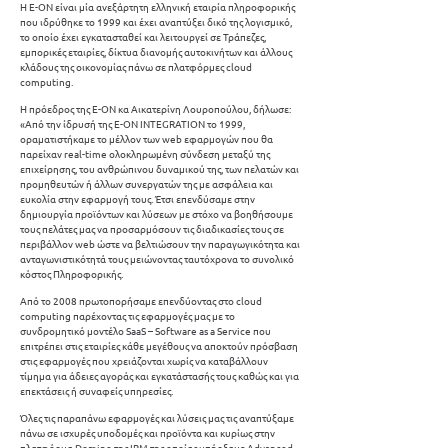
Η Ε-ΟΝ είναι μία ανεξάρτητη ελληνική εταιρία πληροφορικής
που ιδρύθηκε το 1999 και έχει αναπτύξει δικό της λογισμικό,
το οποίο έχει εγκατασταθεί και λειτουργεί σε Τράπεζες,
εμπορικές εταιρίες, δίκτυα διανομής αυτοκινήτων και άλλους
κλάδους της οικονομίας πάνω σε πλατφόρμες cloud
computing.
Η πρόεδρος της Ε-ΟΝ κα Αικατερίνη Λουροπούλου, δήλωσε:
«Από την ίδρυσή της E-ON INTEGRATION το 1999,
οραματιστήκαμε το μέλλον των web εφαρμογών που θα
παρείχαν real-time ολοκληρωμένη σύνδεση μεταξύ της
επιχείρησης, του ανθρώπινου δυναμικού της, των πελατών και
προμηθευτών ή άλλων συνεργατών της με ασφάλεια και
ευκολία στην εφαρμογή τους. Έτσι επενδύσαμε στην
δημιουργία προϊόντων και λύσεων με στόχο να βοηθήσουμε
τους πελάτες μας να προσαρμόσουν τις διαδικασίες τους σε
περιβάλλον web ώστε να βελτιώσουν την παραγωγικότητα και
ανταγωνιστικότητά τους μειώνοντας ταυτόχρονα το συνολικό
κόστος Πληροφορικής.
Από το 2008 πρωτοπορήσαμε επενδύοντας στο cloud
computing παρέχοντας τις εφαρμογές μας με το
συνδρομητικό μοντέλο SaaS – Software as a Service που
επιτρέπει στις εταιρίες κάθε μεγέθους να αποκτούν πρόσβαση
στις εφαρμογές που χρειάζονται χωρίς να καταβάλλουν
τίμημα για άδειες αγοράς και εγκατάστασής τους καθώς και για
επεκτάσεις ή συναφείς υπηρεσίες.
Όλες τις παραπάνω εφαρμογές και λύσεις μας τις αναπτύξαμε
πάνω σε ισχυρές υποδομές και προϊόντα και κυρίως στην
πλατφόρμα Domino της IBM της οποίας υπήρξαμε Advanced