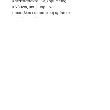
κατατάσσονται ως κορυφαίος 
κίνδυνος που μπορεί να 
προκαλέσει ουσιαστική κρίση σε 
παγκόσμια κλίμακα.
Η Ε-ΟΝ INTEGRATION, πάντα στο 
πλευρό των πελατών της, μελέτησε 
και αποκωδικοποίησε το 
Global Risks 
Report, με στόχο να τους βοηθήσει σε 
όλα τα βήματα αναγνώρισης, μελέτης 
και αντιμετώπισης των νέων κινδύνων 
που αναδύονται στην Έκθεση.
 Όλα τα δεδομένα της έκθεσης 
(κίνδυνοι και προτεινόμενες ενέργειες 
μετριασμού)
 θα διατεθούν δωρεάν 
στους Πελάτες μας σε ένα ειδικό 
section του συστήματος Ε-ΟΝ RIBIA, 
ώστε να μπορέσουν να αξιοποιήσουν 