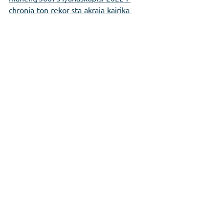
chronia-ton-rekor-sta-akraia-kairika-
fainomena/
Περιβάλλον & Κλιματική Αλλαγή
Εμφάνιση όλων
Πρόσφατες αναρτήσεις