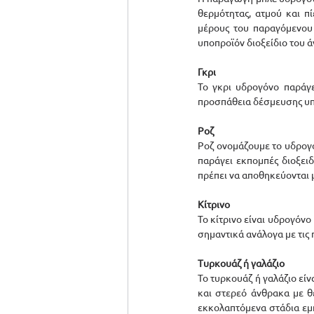
θερμότητας, ατμού και π
μέρους του παραγόμενου
υποπροϊόν διοξείδιο του ά
Γκρι
Το γκρι υδρογόνο παράγ
προσπάθεια δέσμευσης υπ
Ροζ
Ροζ ονομάζουμε το υδρογό
παράγει εκπομπές διοξειδ
πρέπει να αποθηκεύονται μ
Κίτρινο
Το κίτρινο είναι υδρογόνο
σημαντικά ανάλογα με τις
Τυρκουάζ ή γαλάζιο
Το τυρκουάζ ή γαλάζιο εί
και στερεό άνθρακα με θ
εκκολαπτόμενα στάδια εμπ