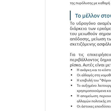
της πυρόλυσης με καθαρή 
Το μέλλον στον
Το υδρογόνο αναμένε
διάρκεια των ερχόμε
του μειωθούν σημαντ
απόδοσης, μείωση τω
σχετιζόμενης ασφάλε
Για τις επιχειρήσε
περιβάλλοντος δημιο
ρίσκα. Αυτές είναι μ
Η ανάγκη και το κόστ
Οι αλλαγές στη νομοθ
Η επιβολή του “Φόρου
Το αυξημένο λειτουρ
χρησιμοποιούμενα κα
Η απομείωση περιου
αλλαγών πολιτικής στο
Οι άστοχες επενδύσει