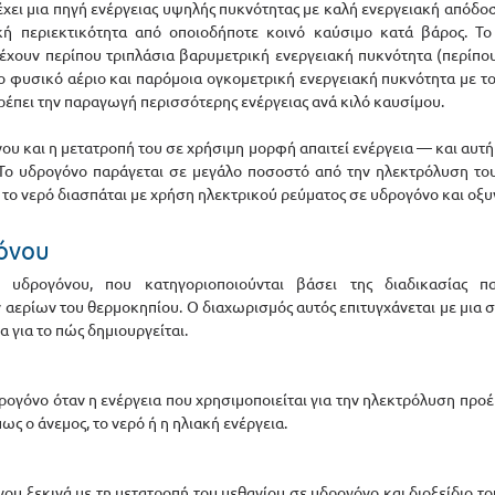
ει μια πηγή ενέργειας υψηλής πυκνότητας με καλή ενεργειακή απόδοση
ή περιεκτικότητα από οποιοδήποτε κοινό καύσιμο κατά βάρος. Το 
χουν περίπου τριπλάσια βαρυμετρική ενεργειακή πυκνότητα (περίπου
νο φυσικό αέριο και παρόμοια ογκομετρική ενεργειακή πυκνότητα με το 
ρέπει την παραγωγή περισσότερης ενέργειας ανά κιλό καυσίμου. 
 και η μετατροπή του σε χρήσιμη μορφή απαιτεί ενέργεια — και αυτή η
Το υδρογόνο παράγεται σε μεγάλο ποσοστό από την ηλεκτρόλυση του 
α το νερό διασπάται με χρήση ηλεκτρικού ρεύματος σε υδρογόνο και οξυ
γόνου
 υδρογόνου, που κατηγοριοποιούνται βάσει της διαδικασίας π
ερίων του θερμοκηπίου. Ο διαχωρισμός αυτός επιτυγχάνεται με μια 
 για το πώς δημιουργείται.
ρογόνο όταν η ενέργεια που χρησιμοποιείται για την ηλεκτρόλυση προέ
ς ο άνεμος, το νερό ή η ηλιακή ενέργεια.
υ ξεκινά με τη μετατροπή του μεθανίου σε υδρογόνο και διοξείδιο το