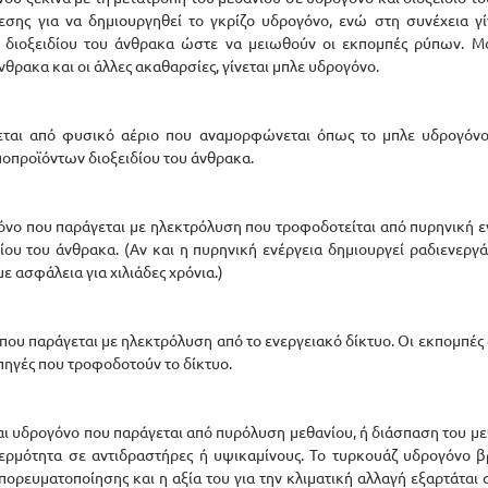
ίεσης για να δημιουργηθεί το γκρίζο υδρογόνο, ενώ στη συνέχεια γ
 διοξειδίου του άνθρακα ώστε να μειωθούν οι εκπομπές ρύπων. Μό
νθρακα και οι άλλες ακαθαρσίες, γίνεται μπλε υδρογόνο.
εται από φυσικό αέριο που αναμορφώνεται όπως το μπλε υδρογόνο,
οπροϊόντων διοξειδίου του άνθρακα.
νο που παράγεται με ηλεκτρόλυση που τροφοδοτείται από πυρηνική ενέ
ίου του άνθρακα. (Αν και η πυρηνική ενέργεια δημιουργεί ραδιενεργά
ε ασφάλεια για χιλιάδες χρόνια.)
 που παράγεται με ηλεκτρόλυση από το ενεργειακό δίκτυο. Οι εκπομπές
 πηγές που τροφοδοτούν το δίκτυο.
ναι υδρογόνο που παράγεται από πυρόλυση μεθανίου, ή διάσπαση του με
ερμότητα σε αντιδραστήρες ή υψικαμίνους. Το τυρκουάζ υδρογόνο βρ
ορευματοποίησης και η αξία του για την κλιματική αλλαγή εξαρτάται 