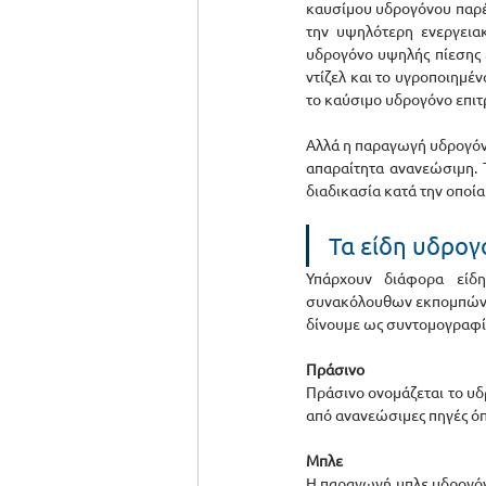
καυσίμου υδρογόνου παρέχ
την υψηλότερη ενεργειακ
υδρογόνο υψηλής πίεσης έ
ντίζελ και το υγροποιημέ
το καύσιμο υδρογόνο επιτ
Αλλά η παραγωγή υδρογόνου
απαραίτητα ανανεώσιμη. 
διαδικασία κατά την οποί
Τα είδη υδρο
Υπάρχουν διάφορα είδη
συνακόλουθων εκπομπών α
δίνουμε ως συντομογραφία
Πράσινο
Πράσινο ονομάζεται το υδ
από ανανεώσιμες πηγές όπω
Μπλε
Η παραγωγή μπλε υδρογόνο