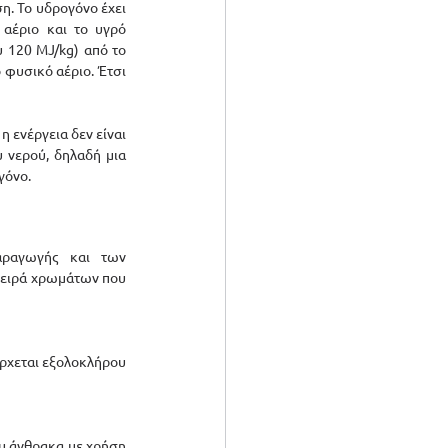
. Το υδρογόνο έχει 
αέριο και το υγρό 
 120 MJ/kg) από το 
φυσικό αέριο. Έτσι 
 ενέργεια δεν είναι 
νερού, δηλαδή μια 
γόνο.
αραγωγής και των 
σειρά χρωμάτων που 
ρχεται εξολοκλήρου 
υ άνθρακα με χρήση 