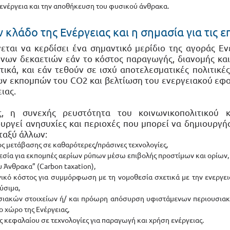
ενέργεια και την αποθήκευση του φυσικού άνθρακα.
 κλάδο της Ενέργειας και η σημασία για τις ε
ται να κερδίσει ένα σημαντικό μερίδιο της αγοράς Ενέ
νων δεκαετιών εάν το κόστος παραγωγής, διανομής και 
ικά, και εάν τεθούν σε ισχύ αποτελεσματικές πολιτικές 
ν εκπομπών του CO2 και βελτίωση του ενεργειακού εφοδ
ιας.
ις, η συνεχής ρευστότητα του κοινωνικοπολιτικού κα
υργεί ανησυχίες και περιοχές που μπορεί να δημιουργήσ
εταξύ άλλων: 
ος μετάβασης σε καθαρότερες/πράσινες τεχνολογίες,  
εσία για εκπομπές αερίων ρύπων μέσω επιβολής προστίμων και ορίων,
 Άνθρακα” (Carbon taxation),
γικό κόστος για συμμόρφωση με τη νομοθεσία σχετικά με την ενεργει
ύσιμα, 
σιακών στοιχείων ή/ και πρόωρη απόσυρση υφιστάμενων περιουσιακ
 χώρο της Ενέργειας, 
ς κεφαλαίου σε τεχνολογίες για παραγωγή και χρήση ενέργειας.