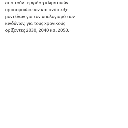
απαιτούν τη χρήση κλιματικών 
προσομοιώσεων και ανάπτυξη 
μοντέλων για τον υπολογισμό των 
κινδύνων, για τους χρονικούς 
ορίζοντες 2030, 2040 και 2050.
Mε τις πλατφόρμες μας 
RIBIA
 και 
RiskClima
, καλύπτουμε, τις απαιτήσεις 
της Οδηγίας CSRD, και τις πληρούμε με 
επιπλέον περιβαλλοντικές μελέτες και 
αναλύσεις. 
Το έργο RiskClima υλοποιήθηκε στο 
πλαίσιο του προγράμματος «Ανάπτυξη 
Ψηφιακών Προϊόντων και Υπηρεσιών» 
του Εθνικού Σχεδίου Ανάκαμψης και 
Ανθεκτικότητας «Ελλάδα2.0» με τη 
χρηματοδότηση της Ευρωπαϊκής 