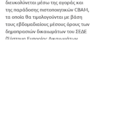
διευκολύνεται μέσω της αγοράς και 
της παράδοσης πιστοποιητικών CBAM, 
τα οποία θα τιμολογούνται με βάση 
τους εβδομαδιαίους μέσους όρους των 
δημοπρασιών δικαιωμάτων του ΣΕΔΕ 
(Σύστημα Εμπορίας Δικαιωμάτων 
Εκπομπών) της ΕΕ.
Στην E-On Integration, μέσω των 
συμβουλευτικών μας υπηρεσιών και 
τη χρήση της cloud πλατφόρμας RIBIA 
GHG, δίνουμε τη δυνατότητα στις 
εταιρείες να καταγράψουν, 
υπολογίσουν και να δημοσιοποιήσουν 
όλες τις άμεσες και έμμεσες εκπομπές 
των αερίων του θερμοκηπίου (GHG) 
με τρόπο σαφή και διαδραστικό. 
Παράλληλα, η E-On Integration έχει 
αναπτύξει την πλατφόρμα RiskClima 