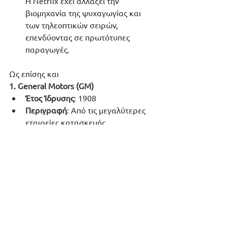
Η Netflix έχει αλλάξει την 
βιομηχανία της ψυχαγωγίας και 
των τηλεοπτικών σειρών, 
επενδύοντας σε πρωτότυπες 
παραγωγές.
Ως επίσης και
1. General Motors (GM)
Έτος Ίδρυσης
: 1908
Περιγραφή
: Από τις μεγαλύτερες 
εταιρείες κατασκευής 
αυτοκινήτων στον κόσμο. Έπαιξε 
καθοριστικό ρόλο στην ανάπτυξη 
της αυτοκινητοβιομηχανίας και 
ήταν πρωτοπόρος στην μαζική 
παραγωγή αυτοκινήτων.
2. IBM (International Business 
Machines Corporation)
Έτος Ίδρυσης
: 1911