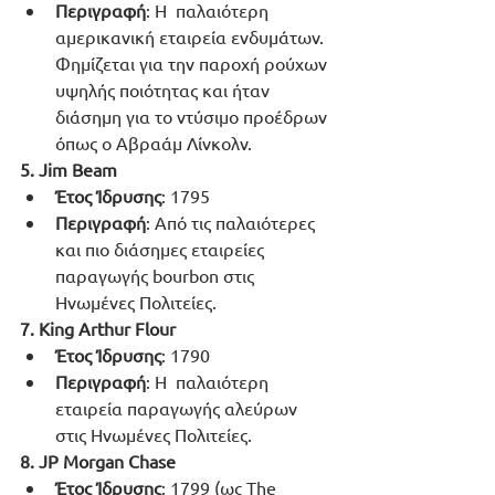
Περιγραφή
: Η  παλαιότερη 
αμερικανική εταιρεία ενδυμάτων. 
Φημίζεται για την παροχή ρούχων 
υψηλής ποιότητας και ήταν 
διάσημη για το ντύσιμο προέδρων 
όπως ο Αβραάμ Λίνκολν.
5. Jim Beam
Έτος Ίδρυσης
: 1795
Περιγραφή
: Από τις παλαιότερες 
και πιο διάσημες εταιρείες 
παραγωγής bourbon στις 
Ηνωμένες Πολιτείες.
7. King Arthur Flour
Έτος Ίδρυσης
: 1790
Περιγραφή
: Η  παλαιότερη 
εταιρεία παραγωγής αλεύρων 
στις Ηνωμένες Πολιτείες.
8. JP Morgan Chase
Έτος Ίδρυσης
: 1799 (ως The 