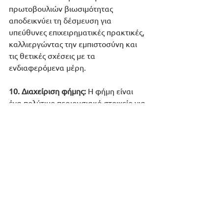
πρωτοβουλιών βιωσιμότητας 
αποδεικνύει τη δέσμευση για 
υπεύθυνες επιχειρηματικές πρακτικές, 
καλλιεργώντας την εμπιστοσύνη και 
τις θετικές σχέσεις με τα 
ενδιαφερόμενα μέρη.
10. Διαχείριση φήμης:
 Η φήμη είναι 
ένα πολύτιμο περιουσιακό στοιχείο για 
κάθε εταιρεία. Οι πρωτοβουλίες 
βιωσιμότητας συμβάλλουν σε μια 
θετική εταιρική εικόνα, βοηθώντας 
στην οικοδόμηση εμπιστοσύνης και 
καλής θέλησης μεταξύ των πελατών, 
των επενδυτών και της ευρύτερης 
κοινότητας. Αυτό, με τη σειρά του, 
μπορεί να προστατεύσει την εταιρεία 
σε περιόδους κρίσης.