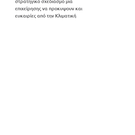
στρατηγικό σχεδιασμό μια 
επιχείρησης να προκυψουν και 
ευκαιρίες από την Κλιματική 
Αλλαγή.
👉
Πατήστε εδώ για να δείτε τη 
συνέντευξη
 στο youtube
.
Διαχείριση Επιχειρηματικών Κινδύνων
Περιβάλλον & Κλιματική Αλλαγή
Εμφάνιση όλων
Πρόσφατες αναρτήσεις