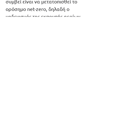
συμβεί είναι να μετατοπισθεί το 
ορόσημο net-zero, δηλαδή ο 
μηδενισμός της εκπομπής αερίων 
θερμοκηπίου, από το έτος 2050 στο 
έτος 2060
Συμπερασματικά, το ζήτημα της 
κλιματικής αλλαγής τυγχάνει πλέον 
διαχείρισης όχι μόνο από 
κυβερνητικές δομές, αλλά κυρίως από 
τις επιχειρήσεις που αναγνωρίζουν την 
οικονομική και ηθική σημασία της. Ο 
ρόλος του Τραμπ, όσο κι αν επηρέασε 
τη δημόσια συζήτηση, φαίνεται να 
ξεπερνιέται από μια νέα 
πραγματικότητα: αυτή όπου η 
βιωσιμότητα δεν είναι πολιτική 
επιλογή, αλλά επιχειρηματική 
αναγκαιότητα.