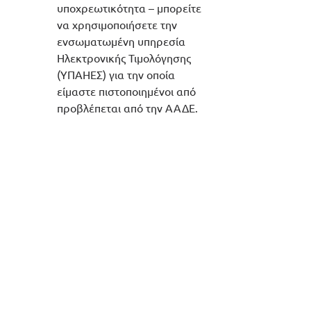
υποχρεωτικότητα – μπορείτε 
να χρησιμοποιήσετε την 
ενσωματωμένη υπηρεσία 
Ηλεκτρονικής Τιμολόγησης 
(ΥΠΑΗΕΣ) για την οποία 
είμαστε πιστοποιημένοι από 
προβλέπεται από την ΑΑΔΕ.
Μέρος της υπηρεσίας 
ΥΠΑΗΕΣ είναι και η 
υποστήριξη των EFT/POS για 
τα οποία θα σας 
καθοδηγήσουμε ώστε να μην 
χαθείτε στο κυκεώνα των 
προτάσεων και λύσεων.
Κάλυψη του Ψηφιακού 
Πελατολογίου εφόσον είστε 
υπόχρεοι.
Κάλυψη της Β’ φάσης της 
Διακίνησης που έρχεται για όλους.