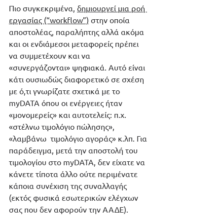
Πιο συγκεκριμένα, 
δημιουργεί μια ροή 
εργασίας (“workflow”)
 στην οποία 
αποστολέας, παραλήπτης αλλά ακόμα 
και οι ενδιάμεσοι μεταφορείς πρέπει 
να συμμετέχουν και να 
«συνεργάζονται» ψηφιακά. Αυτό είναι 
κάτι ουσιωδώς διαφορετικό σε σχέση 
με ό,τι γνωρίζατε σχετικά με το 
myDATA όπου οι ενέργειες ήταν 
«μονομερείς» και αυτοτελείς: π.χ. 
«στέλνω τιμολόγιο πώλησης», 
«λαμβάνω  τιμολόγιο αγοράς» κ.λπ. Για 
παράδειγμα, μετά την αποστολή του 
τιμολογίου στο myDATA, δεν είχατε να 
κάνετε τίποτα άλλο ούτε περιμένατε 
κάποια συνέχιση της συναλλαγής 
(εκτός φυσικά εσωτερικών ελέγχων 
σας που δεν αφορούν την ΑΑΔΕ).