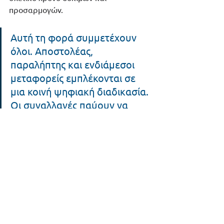
προσαρμογών.
Αυτή τη φορά συμμετέχουν 
όλοι. Αποστολέας, 
παραλήπτης και ενδιάμεσοι 
μεταφορείς εμπλέκονται σε 
μια κοινή ψηφιακή διαδικασία. 
Οι συναλλαγές παύουν να 
είναι μονομερείς.
Η E-ON INTEGRATION μπορεί να σας 
βοηθήσει:
Με το cloud ERP που διαθέτει, με 
την εμπορική ονομασία 
E-ON 
RIX
 και είναι έτοιμο να 
αποτυπώσει σε απλά βήματα όλες 
τις σχετικές επιχειρησιακές 