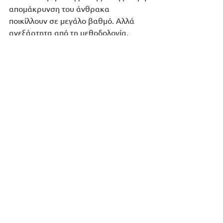
απομάκρυνση του άνθρακα 
ποικίλλουν σε μεγάλο βαθμό. Αλλά 
ανεξάρτητα από τη μεθοδολογία, 
κάποιο υποσύνολο αυτών των 
τεχνολογιών θα πρέπει πιθανότατα να 
επεκταθεί γρήγορα για να διατηρηθεί 
η υπερθέρμανση του πλανήτη κάτω 
από 1,5 ή ακόμη και 2 βαθμούς 
Κελσίου τα επόμενα χρόνια.
Σύμφωνα με ειδικούς επιστήμονες από 
το Κέντρο Νομικής, Ενέργειας και 
Περιβάλλοντος στο Πανεπιστήμιο 
Μπέρκλεϋ, ο κόσμος χρειάζεται 
περίπου 50.000 εργοστάσια 
δέσμευσης άνθρακα έως το 2050, κάτι 
το οποίο θα κόστιζε περίπου 10 
τρισεκατομμύρια δολάρια.
Η τοποθέτηση της Ε-ΟΝ