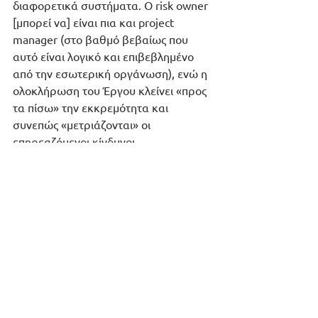
διαφορετικά συστήματα. Ο risk owner 
[μπορεί να] είναι πια και project 
manager (στο βαθμό βεβαίως που 
αυτό είναι λογικό και επιβεβλημένο 
από την εσωτερική οργάνωση), ενώ η 
ολοκλήρωση του Έργου κλείνει «προς 
τα πίσω» την εκκρεμότητα και 
συνεπώς «μετριάζονται» οι 
επηρεαζόμενοι κίνδυνοι.
Περισσότερες πληροφορίες για την 
πλατφόρμα Διαχείρισης Κινδύνων και 
Εσωτερικού ελέγχου, μπορείτε να 
δείτε 
εδώ
, ενώ για τις δυνατότητες 
Διαχείρισης και Λογιστικής Έργων 
δείτε 
εδώ
. 