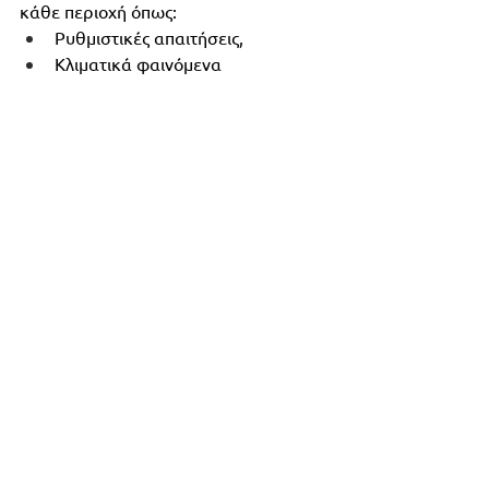
κάθε περιοχή όπως:
Ρυθμιστικές απαιτήσεις,
Κλιματικά φαινόμενα
Εποχικότητα
Εγκληματικότητα
7.     
Δεδομένα που σχετίζονται με 
παράγοντες κόστους όπως για 
παράδειγμα:
Tο ύψος των τιμών ακινήτων και 
τα ενοίκια,
Το κόστος των υπηρεσιών κοινής 
ωφέλειας,
Το κόστος προσωπικού.
 Τώρα έχετε όλη την πληροφόρηση 
που χρειάζεστε και  μπορείτε να 
προχωρήσετε σε Προγνωστικές 
Αναλύσεις  για να εντοπίσετε τις 
καλύτερες τοποθεσίες για την 