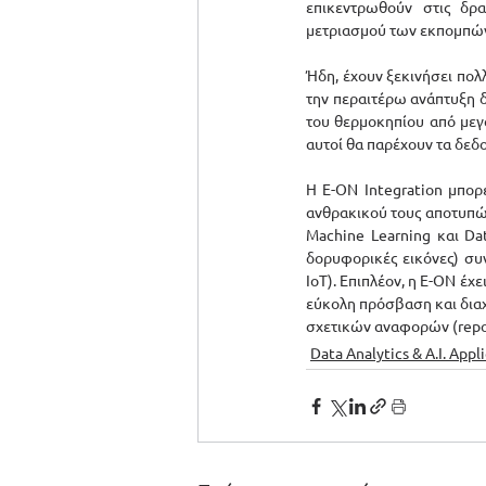
επικεντρωθούν στις δρ
μετριασμού των εκπομπών 
Ήδη, έχουν ξεκινήσει πολ
την περαιτέρω ανάπτυξη 
του θερμοκηπίου από μεγά
αυτοί θα παρέχουν τα δεδ
Η E-ON Integration μπορ
ανθρακικού τους αποτυπώματ
Machine Learning και Dat
δορυφορικές εικόνες) συ
ΙοΤ). Επιπλέον, η E-ON έχε
εύκολη πρόσβαση και διαχ
σχετικών αναφορών (repor
Data Analytics & A.I. Appl