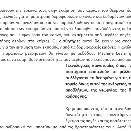
ρώνουν την έρευνα τους στην εκτίμηση των αερίων του θερμοκηπίο
 τεχνικές για τη μετατροπή δορυφορικών εικόνων και δεδομένων από
ορούν να αναλύονται και να παρακολουθούνται σε πραγματικό χρόν
κοποίηση των εκπομπών να μπορεί να υλοποιηθεί συνδυάζοντας υπέρ
κόνες που εμφανίζουν τον καπνό, που εκπέμπεται από μεγάλες πηγές
ητήρες αερίων στα κτίρια). Οι αισθητήρες αυτοί θα έχουν ως σκο
λου για την εκτίμηση των εκπομπών από τις δορυφορικές εικόνες. Η ανά
 παραπάνω μετρήσεων θα γίνεται με μεθόδους Machine Learning
 ώστε να εκτιμηθούν οι ποσότητες των αερίων που εκπέμπονται από μια
Τεχνολογικές καινοτομίες όπως I
συστήματα αποτελούν το μέλλο
συλλέγονται τα δεδομένα για τις 
τομείς όπως αυτοί της ενέργειας, τ
αποβλήτων, της γεωργίας, της δ
χρήσης γης. 
Χρησιμοποιώντας τέτοια τεχνολογι
δυνατότητα στους εμπλεκόμενο
έγκυρα τις πηγές και τις ποσότητες
το ανθρακικό του αποτύπωμα από τις δραστηριότητες τους. Αυτό θ