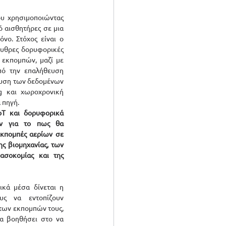
υ χρησιμοποιώντας 
 αισθητήρες σε μια 
ο. Στόχος είναι ο 
υθρες δορυφορικές 
 εκπομπών, μαζί με 
πό την επαλήθευση 
λυση των δεδομένων 
 και χωροχρονική 
 πηγή. 
oT και δορυφορικά 
ν για το πως θα 
εκπομπές αερίων σε 
ης βιομηχανίας, των 
ασοκομίας και της 
κά μέσα δίνεται η 
υς να εντοπίζουν 
 των εκπομπών τους, 
α βοηθήσει στο να 