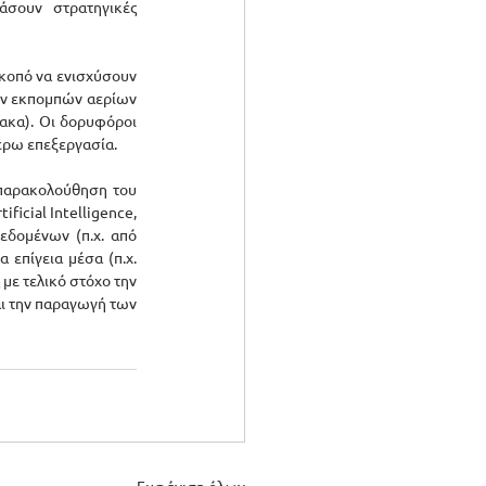
σουν στρατηγικές 
κοπό να ενισχύσουν 
ν εκπομπών αερίων 
ακα). Οι δορυφόροι 
έρω επεξεργασία. 
παρακολούθηση του 
icial Intelligence, 
εδομένων (π.χ. από 
επίγεια μέσα (π.χ. 
με τελικό στόχο την 
ι την παραγωγή των 