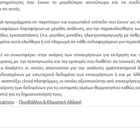
αστηριότητες που έχουν το μεγαλύτερο αποτύπωμα και να σχεδιά
σε αυτές. 
λά προγράμματα σε παγκόσμιο και ευρωπαϊκό επίπεδο που έχουν ως σ
διαφόρων δορυφόρων με μεγάλη ανάλυση, για την παρακολούθηση τω
λες εγκαταστάσεις (π.χ. μεγάλες μονάδες ηλεκτροπαραγωγής με άνθρ
ομένα αυτά ελεύθερα ή επί πληρωμή σε κάθε ενδιαφερόμενο για περαιτ
εί να συνεισφέρει στην ανάγκη των επιχειρήσεων για εκτίμηση και 
ος, με την τεχνογνωσία και την εμπειρία που διαθέτει σε τεχνικές Artif
a Analytics οι οποίες απαιτούνται για την ανάλυση spatiotemporal δ
νδυασμένων με εσωτερικά δεδομένα των επιχειρήσεων ή και με άλλα 
ι αναπτύξει cloud πλατφόρμες, οι οποίες αξιοποιούνται από επιχειρήσεις 
είριση των δεδομένων για τις εκπομπές αερίων θερμοκηπίου καθώς κα
ts) για τη δημοσιοποίησή τους. 
ications
Περιβάλλον & Κλιματική Αλλαγή