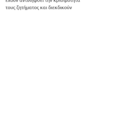
τους ζητήματος και διεκδικούν 
συνειδητά ένα πιο βιώσιμο μέλλον. 
Η 
συνεχόμενη αναζήτηση νέων 
διαδικασιών και τεχνολογιών για να 
καταστούν περισσότερο βιώσιμες  
καθώς και η στροφή στην πράσινη 
ενέργεια αποτελεί την πλέον 
ανερχόμενη τάση παγκοσμίως
.
Στην E-ON INTEGRATION στόχος μας 