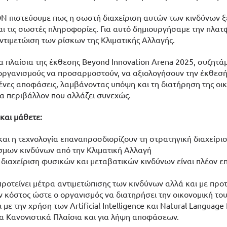
N πιστεύουμε πως η σωστή διαχείριση αυτών των κινδύνων ξε
ι τις σωστές πληροφορίες. Για αυτό δημιουργήσαμε την πλατφ
αντιμετώιση των ρίσκων της Κλιματικής Αλλαγής. 
α πλαίσια της έκθεσης Beyond Innovation Arena 2025, συζητάμ
οργανισμούς να προσαρμοστούν, να αξιολογήσουν την έκθεσή 
ες αποφάσεις, λαμβάνοντας υπόψη και τη διατήρηση της οικο
α περιβάλλον που αλλάζει συνεχώς.
 και μάθετε:
αι η τεχνολογία επαναπροσδιορίζουν τη στρατηγική διαχείρισ
ων κινδύνων από την Κλιματική Αλλαγή
ή διαχείριση φυσικών και μεταβατικών κινδύνων είναι πλέον επ
προτείνει μέτρα αντιμετώπισης των κινδύνων αλλά και με προτά
 κόστος ώστε ο οργανισμός να διατηρήσει την οικονομική το
ι με την χρήση των Artificial Intelligence και Natural Language 
 Κανονιστικά Πλαίσια και για λήψη αποφάσεων.