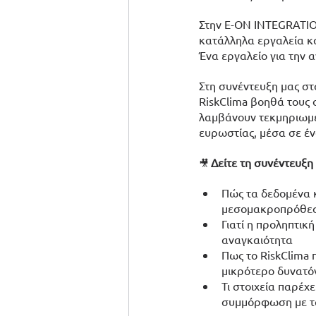
Στην E-ON INTEGRATIO
κατάλληλα εργαλεία κα
Ένα εργαλείο για την 
Στη συνέντευξη μας στ
RiskClima βοηθά τους 
λαμβάνουν τεκμηριωμέν
ευρωστίας, μέσα σε έν
Δείτε τη συνέντευξη
🎥 
Πώς τα δεδομένα κ
μεσομακροπρόθεσμ
Γιατί η προληπτικ
αναγκαιότητα
Πως το RiskClima 
μικρότερο δυνατόν
Τι στοιχεία παρέχε
συμμόρφωση με τα