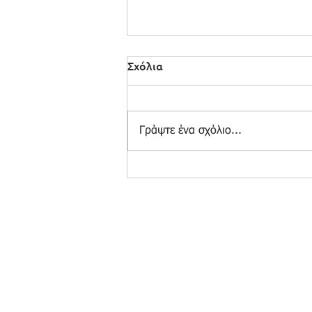
Σχόλια
Γράψτε ένα σχόλιο...
Κλιματικός Κίνδυνος: Ένα
Σύστημα Εκτός Ισορροπίας
© 2025 by e-On Integration S.A.
Δημ. Γούναρη 3, 153 43 Αγία Παρασκευή
Τηλ.:
210 6018700
- Fax: 210 6018709
Email:
prelations@e-on.gr
Αρ. ΓΕΜΗ 003482301000