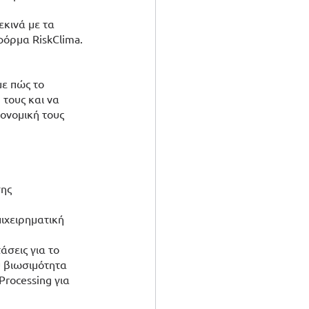
κινά με τα 
όρμα RiskClima. 
ε πώς το 
τους και να 
νομική τους  
ης 
ιχειρηματική 
σεις για το 
υ βιωσιμότητα
Processing για 